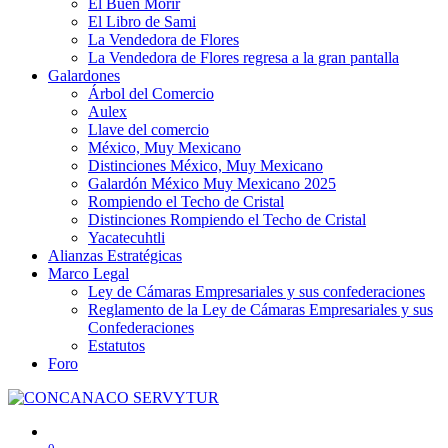
El Buen Morir
El Libro de Sami
La Vendedora de Flores
La Vendedora de Flores regresa a la gran pantalla
Galardones
Árbol del Comercio
Aulex
Llave del comercio
México, Muy Mexicano
Distinciones México, Muy Mexicano
Galardón México Muy Mexicano 2025
Rompiendo el Techo de Cristal
Distinciones Rompiendo el Techo de Cristal
Yacatecuhtli
Alianzas Estratégicas
Marco Legal
Ley de Cámaras Empresariales y sus confederaciones
Reglamento de la Ley de Cámaras Empresariales y sus
Confederaciones
Estatutos
Foro