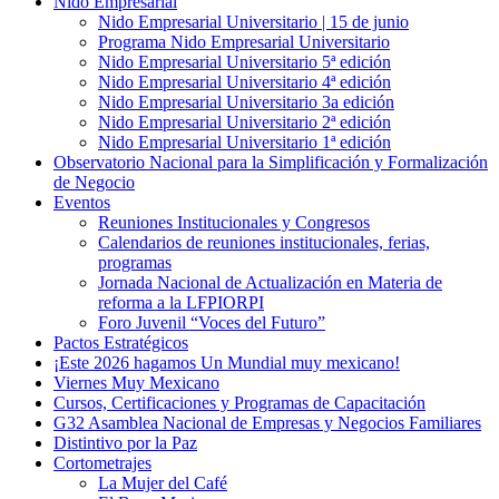
Nido Empresarial
Nido Empresarial Universitario | 15 de junio
Programa Nido Empresarial Universitario
Nido Empresarial Universitario 5ª edición
Nido Empresarial Universitario 4ª edición
Nido Empresarial Universitario 3a edición
Nido Empresarial Universitario 2ª edición
Nido Empresarial Universitario 1ª edición
Observatorio Nacional para la Simplificación y Formalización
de Negocio
Eventos
Reuniones Institucionales y Congresos
Calendarios de reuniones institucionales, ferias,
programas
Jornada Nacional de Actualización en Materia de
reforma a la LFPIORPI
Foro Juvenil “Voces del Futuro”
Pactos Estratégicos
¡Este 2026 hagamos Un Mundial muy mexicano!
Viernes Muy Mexicano
Cursos, Certificaciones y Programas de Capacitación
G32 Asamblea Nacional de Empresas y Negocios Familiares
Distintivo por la Paz
Cortometrajes
La Mujer del Café