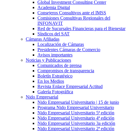
Global Investment Consulting Center
Academia Digital
Consejeros Consultivos ante el IMSS
Comisiones Consultivas Regionales del
INFONAVIT
Red de Sucursales Financieras para el Bienestar
Síndicos del SAT
Cámaras Afiliadas
Localización de Cámaras
Presidentes Cámaras de Comercio
Avisos importantes
Noticias y Publicaciones
Comunicados de prensa
Compromisos de transparencia
Boletín Estratégico
En los Medios
Revista Enlace Empresarial Actitud
Galería Fotográfica
Nido Empresarial
Nido Empresarial Universitario | 15 de junio
Programa Nido Empresarial Universitario
Nido Empresarial Universitario 5ª edición
Nido Empresarial Universitario 4ª edición
Nido Empresarial Universitario 3a edición
Nido Empresarial Universitario 2ª edición