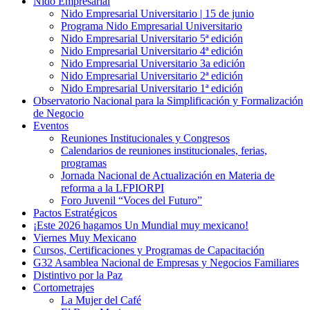
Nido Empresarial
Nido Empresarial Universitario | 15 de junio
Programa Nido Empresarial Universitario
Nido Empresarial Universitario 5ª edición
Nido Empresarial Universitario 4ª edición
Nido Empresarial Universitario 3a edición
Nido Empresarial Universitario 2ª edición
Nido Empresarial Universitario 1ª edición
Observatorio Nacional para la Simplificación y Formalización
de Negocio
Eventos
Reuniones Institucionales y Congresos
Calendarios de reuniones institucionales, ferias,
programas
Jornada Nacional de Actualización en Materia de
reforma a la LFPIORPI
Foro Juvenil “Voces del Futuro”
Pactos Estratégicos
¡Este 2026 hagamos Un Mundial muy mexicano!
Viernes Muy Mexicano
Cursos, Certificaciones y Programas de Capacitación
G32 Asamblea Nacional de Empresas y Negocios Familiares
Distintivo por la Paz
Cortometrajes
La Mujer del Café