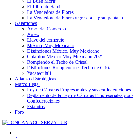
El Buen Morir
El Libro de Sami
La Vendedora de Flores
La Vendedora de Flores regresa a la gran pantalla
Galardones
Árbol del Comercio
Aulex
Llave del comercio
México, Muy Mexicano
Distinciones México, Muy Mexicano
Galardón México Muy Mexicano 2025
Rompiendo el Techo de Cristal
Distinciones Rompiendo el Techo de Cristal
Yacatecuhtli
Alianzas Estratégicas
Marco Legal
Ley de Cámaras Empresariales y sus confederaciones
Reglamento de la Ley de Cámaras Empresariales y sus
Confederaciones
Estatutos
Foro