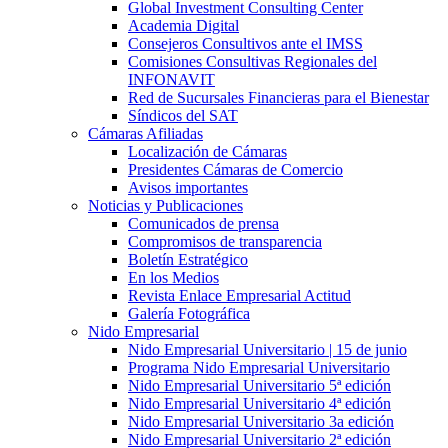
Global Investment Consulting Center
Academia Digital
Consejeros Consultivos ante el IMSS
Comisiones Consultivas Regionales del
INFONAVIT
Red de Sucursales Financieras para el Bienestar
Síndicos del SAT
Cámaras Afiliadas
Localización de Cámaras
Presidentes Cámaras de Comercio
Avisos importantes
Noticias y Publicaciones
Comunicados de prensa
Compromisos de transparencia
Boletín Estratégico
En los Medios
Revista Enlace Empresarial Actitud
Galería Fotográfica
Nido Empresarial
Nido Empresarial Universitario | 15 de junio
Programa Nido Empresarial Universitario
Nido Empresarial Universitario 5ª edición
Nido Empresarial Universitario 4ª edición
Nido Empresarial Universitario 3a edición
Nido Empresarial Universitario 2ª edición