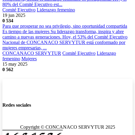
80% del Comité Ejecutivo est...
Comité Ejecutivo
Liderazgo femenino
19 jun 2025
0
534
Para que prosperar no sea privilegio, sino oportunidad compartida
Es tiempo de las mujeres Su liderazgo transforma, inspira y abre
camino a nuevas generaciones. Hoy, el 53% del Comité Ejecutivo
Nacional de CONCANACO SERVYTUR está conformado por
mujeres empresarias, ...
CONCANACO SERVYTUR
Comité Ejecutivo
Liderazgo
femenino
Mujeres
15 may 2025
0
562
Redes sociales
Copyright © CONCANACO SERVYTUR 2025