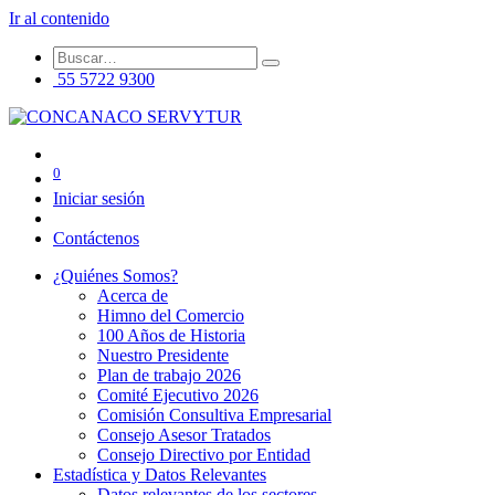
Ir al contenido
55 5722 9300
0
Iniciar sesión
Contáctenos
¿Quiénes Somos?
Acerca de
Himno del Comercio
100 Años de Historia
Nuestro Presidente
Plan de trabajo 2026
Comité Ejecutivo 2026
Comisión Consultiva Empresarial
Consejo Asesor Tratados
Consejo Directivo por Entidad
Estadística y Datos Relevantes
Datos relevantes de los sectores