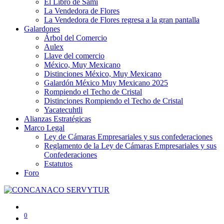
El Libro de Sami
La Vendedora de Flores
La Vendedora de Flores regresa a la gran pantalla
Galardones
Árbol del Comercio
Aulex
Llave del comercio
México, Muy Mexicano
Distinciones México, Muy Mexicano
Galardón México Muy Mexicano 2025
Rompiendo el Techo de Cristal
Distinciones Rompiendo el Techo de Cristal
Yacatecuhtli
Alianzas Estratégicas
Marco Legal
Ley de Cámaras Empresariales y sus confederaciones
Reglamento de la Ley de Cámaras Empresariales y sus
Confederaciones
Estatutos
Foro
0