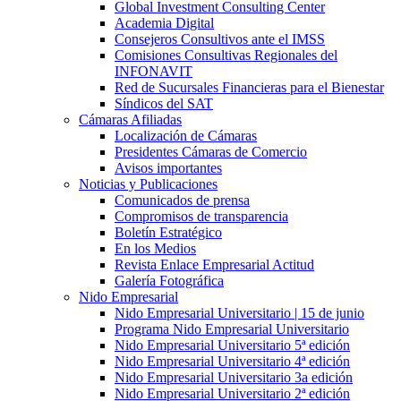
Global Investment Consulting Center
Academia Digital
Consejeros Consultivos ante el IMSS
Comisiones Consultivas Regionales del
INFONAVIT
Red de Sucursales Financieras para el Bienestar
Síndicos del SAT
Cámaras Afiliadas
Localización de Cámaras
Presidentes Cámaras de Comercio
Avisos importantes
Noticias y Publicaciones
Comunicados de prensa
Compromisos de transparencia
Boletín Estratégico
En los Medios
Revista Enlace Empresarial Actitud
Galería Fotográfica
Nido Empresarial
Nido Empresarial Universitario | 15 de junio
Programa Nido Empresarial Universitario
Nido Empresarial Universitario 5ª edición
Nido Empresarial Universitario 4ª edición
Nido Empresarial Universitario 3a edición
Nido Empresarial Universitario 2ª edición