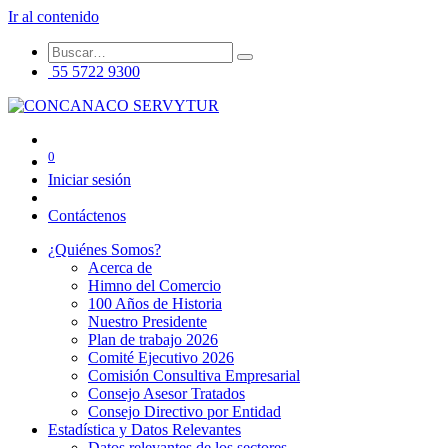
Ir al contenido
55 5722 9300
0
Iniciar sesión
Contáctenos
¿Quiénes Somos?
Acerca de
Himno del Comercio
100 Años de Historia
Nuestro Presidente
Plan de trabajo 2026
Comité Ejecutivo 2026
Comisión Consultiva Empresarial
Consejo Asesor Tratados
Consejo Directivo por Entidad
Estadística y Datos Relevantes
Datos relevantes de los sectores