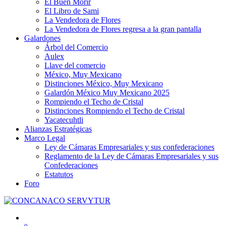
El Buen Morir
El Libro de Sami
La Vendedora de Flores
La Vendedora de Flores regresa a la gran pantalla
Galardones
Árbol del Comercio
Aulex
Llave del comercio
México, Muy Mexicano
Distinciones México, Muy Mexicano
Galardón México Muy Mexicano 2025
Rompiendo el Techo de Cristal
Distinciones Rompiendo el Techo de Cristal
Yacatecuhtli
Alianzas Estratégicas
Marco Legal
Ley de Cámaras Empresariales y sus confederaciones
Reglamento de la Ley de Cámaras Empresariales y sus
Confederaciones
Estatutos
Foro