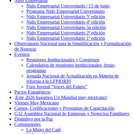
Nido Empresarial
Nido Empresarial Universitario | 15 de junio
Programa Nido Empresarial Universitario
Nido Empresarial Universitario 5ª edición
Nido Empresarial Universitario 4ª edición
Nido Empresarial Universitario 3a edición
Nido Empresarial Universitario 2ª edición
Nido Empresarial Universitario 1ª edición
Observatorio Nacional para la Simplificación y Formalización
de Negocio
Eventos
Reuniones Institucionales y Congresos
Calendarios de reuniones institucionales, ferias,
programas
Jornada Nacional de Actualización en Materia de
reforma a la LFPIORPI
Foro Juvenil “Voces del Futuro”
Pactos Estratégicos
¡Este 2026 hagamos Un Mundial muy mexicano!
Viernes Muy Mexicano
Cursos, Certificaciones y Programas de Capacitación
G32 Asamblea Nacional de Empresas y Negocios Familiares
Distintivo por la Paz
Cortometrajes
La Mujer del Café