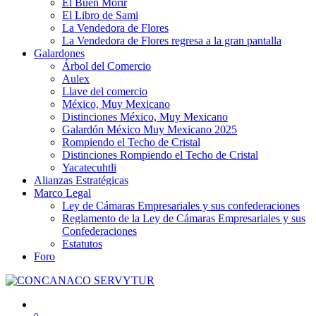
El Buen Morir
El Libro de Sami
La Vendedora de Flores
La Vendedora de Flores regresa a la gran pantalla
Galardones
Árbol del Comercio
Aulex
Llave del comercio
México, Muy Mexicano
Distinciones México, Muy Mexicano
Galardón México Muy Mexicano 2025
Rompiendo el Techo de Cristal
Distinciones Rompiendo el Techo de Cristal
Yacatecuhtli
Alianzas Estratégicas
Marco Legal
Ley de Cámaras Empresariales y sus confederaciones
Reglamento de la Ley de Cámaras Empresariales y sus
Confederaciones
Estatutos
Foro