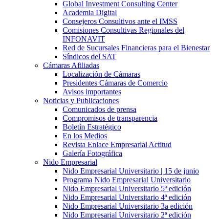
Global Investment Consulting Center
Academia Digital
Consejeros Consultivos ante el IMSS
Comisiones Consultivas Regionales del
INFONAVIT
Red de Sucursales Financieras para el Bienestar
Síndicos del SAT
Cámaras Afiliadas
Localización de Cámaras
Presidentes Cámaras de Comercio
Avisos importantes
Noticias y Publicaciones
Comunicados de prensa
Compromisos de transparencia
Boletín Estratégico
En los Medios
Revista Enlace Empresarial Actitud
Galería Fotográfica
Nido Empresarial
Nido Empresarial Universitario | 15 de junio
Programa Nido Empresarial Universitario
Nido Empresarial Universitario 5ª edición
Nido Empresarial Universitario 4ª edición
Nido Empresarial Universitario 3a edición
Nido Empresarial Universitario 2ª edición