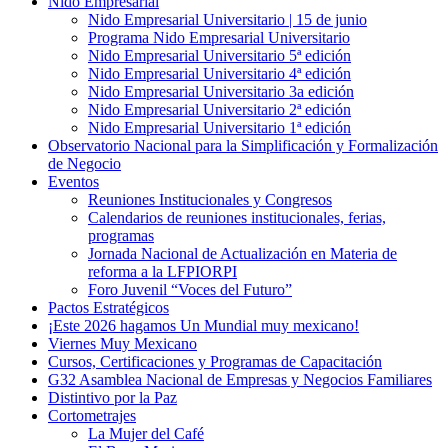
Nido Empresarial
Nido Empresarial Universitario | 15 de junio
Programa Nido Empresarial Universitario
Nido Empresarial Universitario 5ª edición
Nido Empresarial Universitario 4ª edición
Nido Empresarial Universitario 3a edición
Nido Empresarial Universitario 2ª edición
Nido Empresarial Universitario 1ª edición
Observatorio Nacional para la Simplificación y Formalización
de Negocio
Eventos
Reuniones Institucionales y Congresos
Calendarios de reuniones institucionales, ferias,
programas
Jornada Nacional de Actualización en Materia de
reforma a la LFPIORPI
Foro Juvenil “Voces del Futuro”
Pactos Estratégicos
¡Este 2026 hagamos Un Mundial muy mexicano!
Viernes Muy Mexicano
Cursos, Certificaciones y Programas de Capacitación
G32 Asamblea Nacional de Empresas y Negocios Familiares
Distintivo por la Paz
Cortometrajes
La Mujer del Café