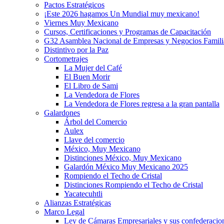
Pactos Estratégicos
¡Este 2026 hagamos Un Mundial muy mexicano!
Viernes Muy Mexicano
Cursos, Certificaciones y Programas de Capacitación
G32 Asamblea Nacional de Empresas y Negocios Famili
Distintivo por la Paz
Cortometrajes
La Mujer del Café
El Buen Morir
El Libro de Sami
La Vendedora de Flores
La Vendedora de Flores regresa a la gran pantalla
Galardones
Árbol del Comercio
Aulex
Llave del comercio
México, Muy Mexicano
Distinciones México, Muy Mexicano
Galardón México Muy Mexicano 2025
Rompiendo el Techo de Cristal
Distinciones Rompiendo el Techo de Cristal
Yacatecuhtli
Alianzas Estratégicas
Marco Legal
Ley de Cámaras Empresariales y sus confederacio