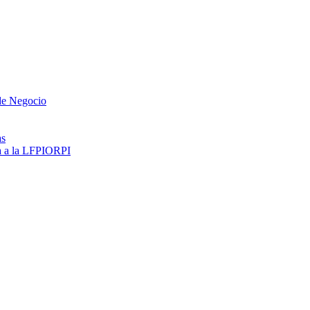
 de Negocio
as
ma a la LFPIORPI