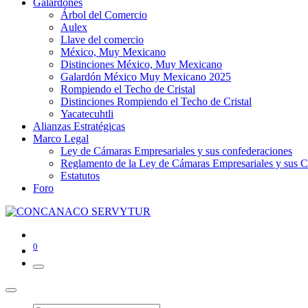
Galardones
Árbol del Comercio
Aulex
Llave del comercio
México, Muy Mexicano
Distinciones México, Muy Mexicano
Galardón México Muy Mexicano 2025
Rompiendo el Techo de Cristal
Distinciones Rompiendo el Techo de Cristal
Yacatecuhtli
Alianzas Estratégicas
Marco Legal
Ley de Cámaras Empresariales y sus confederaciones
Reglamento de la Ley de Cámaras Empresariales y sus C
Estatutos
Foro
0