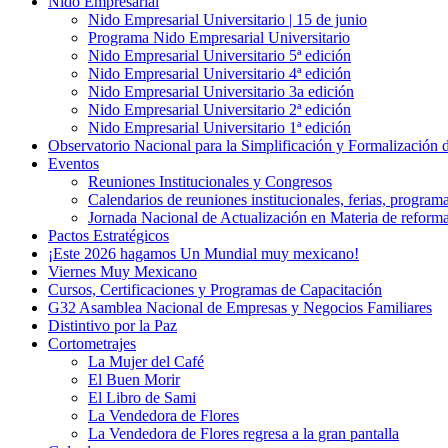
Nido Empresarial
Nido Empresarial Universitario | 15 de junio
Programa Nido Empresarial Universitario
Nido Empresarial Universitario 5ª edición
Nido Empresarial Universitario 4ª edición
Nido Empresarial Universitario 3a edición
Nido Empresarial Universitario 2ª edición
Nido Empresarial Universitario 1ª edición
Observatorio Nacional para la Simplificación y Formalización
Eventos
Reuniones Institucionales y Congresos
Calendarios de reuniones institucionales, ferias, program
Jornada Nacional de Actualización en Materia de refor
Pactos Estratégicos
¡Este 2026 hagamos Un Mundial muy mexicano!
Viernes Muy Mexicano
Cursos, Certificaciones y Programas de Capacitación
G32 Asamblea Nacional de Empresas y Negocios Familiares
Distintivo por la Paz
Cortometrajes
La Mujer del Café
El Buen Morir
El Libro de Sami
La Vendedora de Flores
La Vendedora de Flores regresa a la gran pantalla