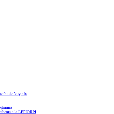
zación de Negocio
rogramas
 reforma a la LFPIORPI