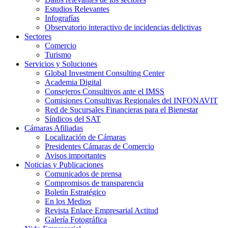
Estudios Relevantes
Infografías
Observatorio interactivo de incidencias delictivas
Sectores
Comercio
Turismo
Servicios y Soluciones
Global Investment Consulting Center
Academia Digital
Consejeros Consultivos ante el IMSS
Comisiones Consultivas Regionales del INFONAVIT
Red de Sucursales Financieras para el Bienestar
Síndicos del SAT
Cámaras Afiliadas
Localización de Cámaras
Presidentes Cámaras de Comercio
Avisos importantes
Noticias y Publicaciones
Comunicados de prensa
Compromisos de transparencia
Boletín Estratégico
En los Medios
Revista Enlace Empresarial Actitud
Galería Fotográfica