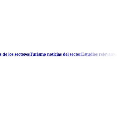
 de los sectores
Turismo noticias del sector
Estudios relevantes
El A