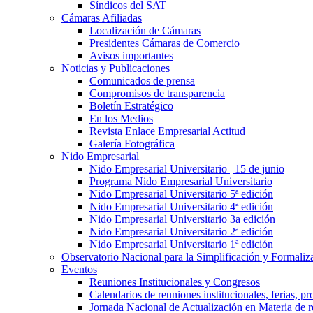
Síndicos del SAT
Cámaras Afiliadas
Localización de Cámaras
Presidentes Cámaras de Comercio
Avisos importantes
Noticias y Publicaciones
Comunicados de prensa
Compromisos de transparencia
Boletín Estratégico
En los Medios
Revista Enlace Empresarial Actitud
Galería Fotográfica
Nido Empresarial
Nido Empresarial Universitario | 15 de junio
Programa Nido Empresarial Universitario
Nido Empresarial Universitario 5ª edición
Nido Empresarial Universitario 4ª edición
Nido Empresarial Universitario 3a edición
Nido Empresarial Universitario 2ª edición
Nido Empresarial Universitario 1ª edición
Observatorio Nacional para la Simplificación y Formali
Eventos
Reuniones Institucionales y Congresos
Calendarios de reuniones institucionales, ferias, p
Jornada Nacional de Actualización en Materia de