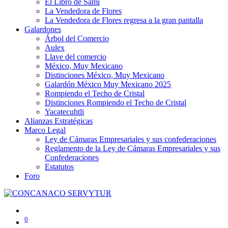
El Libro de Sami
La Vendedora de Flores
La Vendedora de Flores regresa a la gran pantalla
Galardones
Árbol del Comercio
Aulex
Llave del comercio
México, Muy Mexicano
Distinciones México, Muy Mexicano
Galardón México Muy Mexicano 2025
Rompiendo el Techo de Cristal
Distinciones Rompiendo el Techo de Cristal
Yacatecuhtli
Alianzas Estratégicas
Marco Legal
Ley de Cámaras Empresariales y sus confederaciones
Reglamento de la Ley de Cámaras Empresariales y sus
Confederaciones
Estatutos
Foro
0