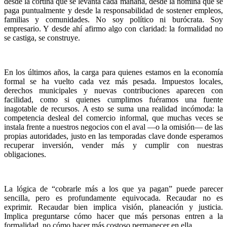
desde la cortina que se levanta cada mañana, desde la nómina que se
paga puntualmente y desde la responsabilidad de sostener empleos,
familias y comunidades. No soy político ni burócrata. Soy
empresario. Y desde ahí afirmo algo con claridad: la formalidad no
se castiga, se construye.
En los últimos años, la carga para quienes estamos en la economía
formal se ha vuelto cada vez más pesada. Impuestos locales,
derechos municipales y nuevas contribuciones aparecen con
facilidad, como si quienes cumplimos fuéramos una fuente
inagotable de recursos. A esto se suma una realidad incómoda: la
competencia desleal del comercio informal, que muchas veces se
instala frente a nuestros negocios con el aval —o la omisión— de las
propias autoridades, justo en las temporadas clave donde esperamos
recuperar inversión, vender más y cumplir con nuestras
obligaciones.
La lógica de “cobrarle más a los que ya pagan” puede parecer
sencilla, pero es profundamente equivocada. Recaudar no es
exprimir. Recaudar bien implica visión, planeación y justicia.
Implica preguntarse cómo hacer que más personas entren a la
formalidad, no cómo hacer más costoso permanecer en ella.