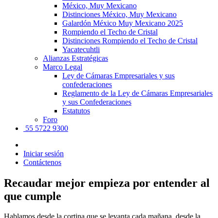
México, Muy Mexicano
Distinciones México, Muy Mexicano
Galardón México Muy Mexicano 2025
Rompiendo el Techo de Cristal
Distinciones Rompiendo el Techo de Cristal
Yacatecuhtli
Alianzas Estratégicas
Marco Legal
Ley de Cámaras Empresariales y sus
confederaciones
Reglamento de la Ley de Cámaras Empresariales
y sus Confederaciones
Estatutos
Foro
55 5722 9300
Iniciar sesión
Contáctenos
Recaudar mejor empieza por entender al
que cumple
Hablamos desde la cortina que se levanta cada mañana, desde la