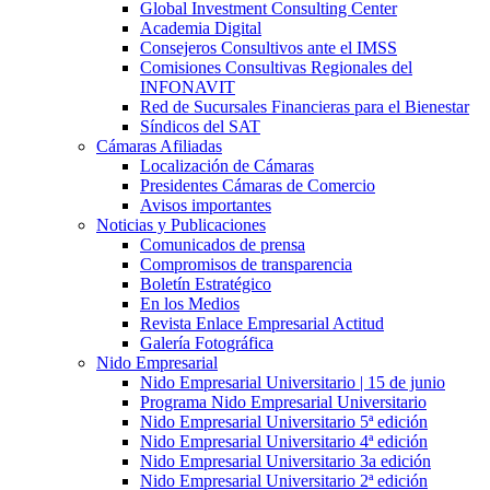
Global Investment Consulting Center
Academia Digital
Consejeros Consultivos ante el IMSS
Comisiones Consultivas Regionales del
INFONAVIT
Red de Sucursales Financieras para el Bienestar
Síndicos del SAT
Cámaras Afiliadas
Localización de Cámaras
Presidentes Cámaras de Comercio
Avisos importantes
Noticias y Publicaciones
Comunicados de prensa
Compromisos de transparencia
Boletín Estratégico
En los Medios
Revista Enlace Empresarial Actitud
Galería Fotográfica
Nido Empresarial
Nido Empresarial Universitario | 15 de junio
Programa Nido Empresarial Universitario
Nido Empresarial Universitario 5ª edición
Nido Empresarial Universitario 4ª edición
Nido Empresarial Universitario 3a edición
Nido Empresarial Universitario 2ª edición