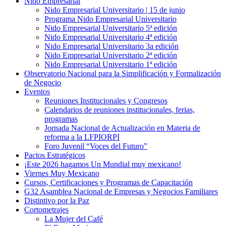
Nido Empresarial
Nido Empresarial Universitario | 15 de junio
Programa Nido Empresarial Universitario
Nido Empresarial Universitario 5ª edición
Nido Empresarial Universitario 4ª edición
Nido Empresarial Universitario 3a edición
Nido Empresarial Universitario 2ª edición
Nido Empresarial Universitario 1ª edición
Observatorio Nacional para la Simplificación y Formalización
de Negocio
Eventos
Reuniones Institucionales y Congresos
Calendarios de reuniones institucionales, ferias,
programas
Jornada Nacional de Actualización en Materia de
reforma a la LFPIORPI
Foro Juvenil “Voces del Futuro”
Pactos Estratégicos
¡Este 2026 hagamos Un Mundial muy mexicano!
Viernes Muy Mexicano
Cursos, Certificaciones y Programas de Capacitación
G32 Asamblea Nacional de Empresas y Negocios Familiares
Distintivo por la Paz
Cortometrajes
La Mujer del Café