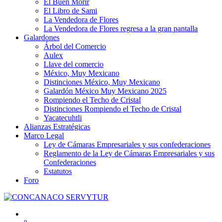
El Buen Morir
El Libro de Sami
La Vendedora de Flores
La Vendedora de Flores regresa a la gran pantalla
Galardones
Árbol del Comercio
Aulex
Llave del comercio
México, Muy Mexicano
Distinciones México, Muy Mexicano
Galardón México Muy Mexicano 2025
Rompiendo el Techo de Cristal
Distinciones Rompiendo el Techo de Cristal
Yacatecuhtli
Alianzas Estratégicas
Marco Legal
Ley de Cámaras Empresariales y sus confederaciones
Reglamento de la Ley de Cámaras Empresariales y sus
Confederaciones
Estatutos
Foro