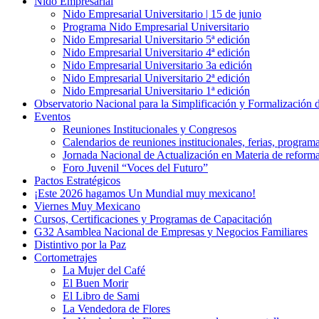
Nido Empresarial
Nido Empresarial Universitario | 15 de junio
Programa Nido Empresarial Universitario
Nido Empresarial Universitario 5ª edición
Nido Empresarial Universitario 4ª edición
Nido Empresarial Universitario 3a edición
Nido Empresarial Universitario 2ª edición
Nido Empresarial Universitario 1ª edición
Observatorio Nacional para la Simplificación y Formalización
Eventos
Reuniones Institucionales y Congresos
Calendarios de reuniones institucionales, ferias, program
Jornada Nacional de Actualización en Materia de refor
Foro Juvenil “Voces del Futuro”
Pactos Estratégicos
¡Este 2026 hagamos Un Mundial muy mexicano!
Viernes Muy Mexicano
Cursos, Certificaciones y Programas de Capacitación
G32 Asamblea Nacional de Empresas y Negocios Familiares
Distintivo por la Paz
Cortometrajes
La Mujer del Café
El Buen Morir
El Libro de Sami
La Vendedora de Flores