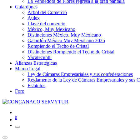
La Vendedora de Flores regresa a la gran pantalla
Galardones
Árbol del Comercio
Aulex
Llave del comercio
México, Muy Mexicano
Distinciones México, Muy Mexicano
Galardón México Muy Mexicano 2025
Rompiendo el Techo de Cristal
Distinciones Rompiendo el Techo de Cristal
Yacatecuhtli
Alianzas Estratégicas
Marco Legal
Ley de Cámaras Empresariales y sus confederaciones
Reglamento de la Ley de Cámaras Empresariales y sus C
Estatutos
Foro
0