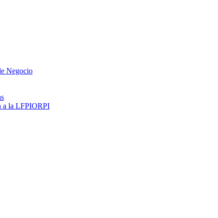
 de Negocio
as
ma a la LFPIORPI