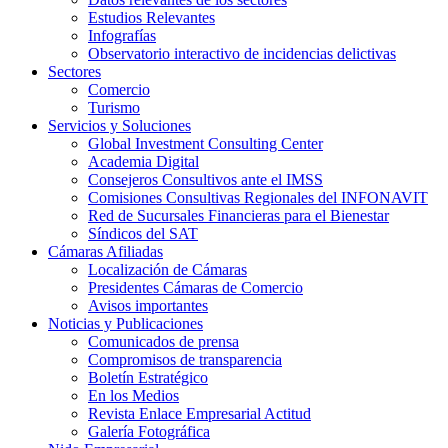
Estudios Relevantes
Infografías
Observatorio interactivo de incidencias delictivas
Sectores
Comercio
Turismo
Servicios y Soluciones
Global Investment Consulting Center
Academia Digital
Consejeros Consultivos ante el IMSS
Comisiones Consultivas Regionales del INFONAVIT
Red de Sucursales Financieras para el Bienestar
Síndicos del SAT
Cámaras Afiliadas
Localización de Cámaras
Presidentes Cámaras de Comercio
Avisos importantes
Noticias y Publicaciones
Comunicados de prensa
Compromisos de transparencia
Boletín Estratégico
En los Medios
Revista Enlace Empresarial Actitud
Galería Fotográfica