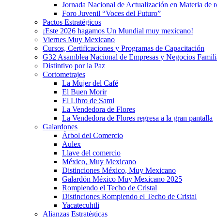
Jornada Nacional de Actualización en Materia de
Foro Juvenil “Voces del Futuro”
Pactos Estratégicos
¡Este 2026 hagamos Un Mundial muy mexicano!
Viernes Muy Mexicano
Cursos, Certificaciones y Programas de Capacitación
G32 Asamblea Nacional de Empresas y Negocios Famili
Distintivo por la Paz
Cortometrajes
La Mujer del Café
El Buen Morir
El Libro de Sami
La Vendedora de Flores
La Vendedora de Flores regresa a la gran pantalla
Galardones
Árbol del Comercio
Aulex
Llave del comercio
México, Muy Mexicano
Distinciones México, Muy Mexicano
Galardón México Muy Mexicano 2025
Rompiendo el Techo de Cristal
Distinciones Rompiendo el Techo de Cristal
Yacatecuhtli
Alianzas Estratégicas