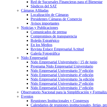
Red de Sucursales Financieras para el Bienestar
Síndicos del SAT
Cámaras Afiliadas
Localización de Cámaras
Presidentes Cámaras de Comercio
Avisos importantes
Noticias y Publicaciones
Comunicados de prensa
Compromisos de transparencia
Boletín Estratégico
En los Medios
Revista Enlace Empresarial Actitud
Galería Fotográfica
Nido Empresarial
Nido Empresarial Universitario | 15 de junio
Programa Nido Empresarial Universitario
Nido Empresarial Universitario 5ª edición
Nido Empresarial Universitario 4ª edición
Nido Empresarial Universitario 3a edición
Nido Empresarial Universitario 2ª edición
Nido Empresarial Universitario 1ª edición
Observatorio Nacional para la Simplificación y Formali
Eventos
Reuniones Institucionales y Congresos
Calendarios de reuniones institucionales, ferias, p