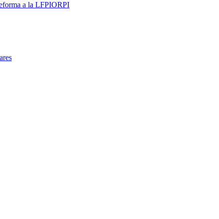
 reforma a la LFPIORPI
ares