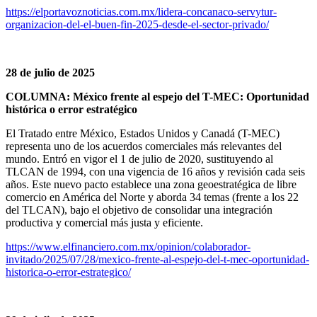
https://elportavoznoticias.com.mx/lidera-concanaco-servytur-
organizacion-del-el-buen-fin-2025-desde-el-sector-privado/
28 de julio de 2025
COLUMNA: México frente al espejo del T-MEC: Oportunidad
histórica o error estratégico
El Tratado entre México, Estados Unidos y Canadá (T-MEC)
representa uno de los acuerdos comerciales más relevantes del
mundo. Entró en vigor el 1 de julio de 2020, sustituyendo al
TLCAN de 1994, con una vigencia de 16 años y revisión cada seis
años. Este nuevo pacto establece una zona geoestratégica de libre
comercio en América del Norte y aborda 34 temas (frente a los 22
del TLCAN), bajo el objetivo de consolidar una integración
productiva y comercial más justa y eficiente.
https://www.elfinanciero.com.mx/opinion/colaborador-
invitado/2025/07/28/mexico-frente-al-espejo-del-t-mec-oportunidad-
historica-o-error-estrategico/