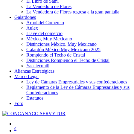
El Libro de Sami
La Vendedora de Flores
La Vendedora de Flores regresa a la gran pantalla
Galardones
Árbol del Comercio
Aulex
Llave del comercio
México, Muy Mexicano
Distinciones México, Muy Mexicano
Galardón México Muy Mexicano 2025
Rompiendo el Techo de Cristal
Distinciones Rompiendo el Techo de Cristal
Yacatecuhtli
Alianzas Estratégicas
Marco Legal
Ley de Cámaras Empresariales y sus confederaciones
Reglamento de la Ley de Cámaras Empresariales y sus
Confederaciones
Estatutos
Foro
0