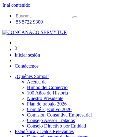
Ir al contenido
55 5722 9300
0
Iniciar sesión
Contáctenos
¿Quiénes Somos?
Acerca de
Himno del Comercio
100 Años de Historia
Nuestro Presidente
Plan de trabajo 2026
Comité Ejecutivo 2026
Comisión Consultiva Empresarial
Consejo Asesor Tratados
Consejo Directivo por Entidad
Estadística y Datos Relevantes
Datos relevantes de los sectores