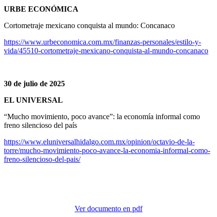
URBE ECONÓMICA
Cortometraje mexicano conquista al mundo: Concanaco
https://www.urbeconomica.com.mx/finanzas-personales/estilo-y-
vida/45510-cortometraje-mexicano-conquista-al-mundo-concanaco
30 de julio de 2025
EL UNIVERSAL
“Mucho movimiento, poco avance”: la economía informal como
freno silencioso del país
https://www.eluniversalhidalgo.com.mx/opinion/octavio-de-la-
torre/mucho-movimiento-poco-avance-la-economia-informal-como-
freno-silencioso-del-pais/
Ver documento en pdf