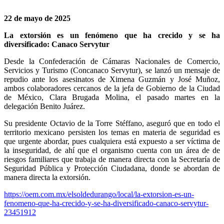
22 de mayo de 2025
La extorsión es un fenómeno que ha crecido y se ha
diversificado: Canaco Servytur
Desde la Confederación de Cámaras Nacionales de Comercio,
Servicios y Turismo (Concanaco Servytur), se lanzó un mensaje de
repudio ante los asesinatos de Ximena Guzmán y José Muñoz,
ambos colaboradores cercanos de la jefa de Gobierno de la Ciudad
de México, Clara Brugada Molina, el pasado martes en la
delegación Benito Juárez.
Su presidente Octavio de la Torre Stéffano, aseguró que en todo el
territorio mexicano persisten los temas en materia de seguridad es
que urgente abordar, pues cualquiera está expuesto a ser víctima de
la inseguridad, de ahí que el organismo cuenta con un área de de
riesgos familiares que trabaja de manera directa con la Secretaría de
Seguridad Pública y Protección Ciudadana, donde se abordan de
manera directa la extorsión.
https://oem.com.mx/elsoldedurango/local/la-extorsion-es-un-
fenomeno-que-ha-crecido-y-se-ha-diversificado-canaco-servytur-
23451912