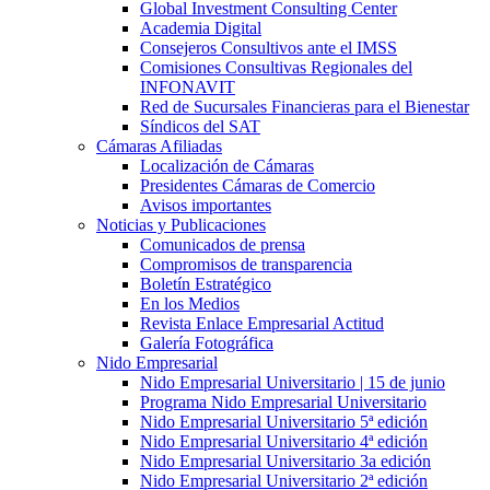
Global Investment Consulting Center
Academia Digital
Consejeros Consultivos ante el IMSS
Comisiones Consultivas Regionales del
INFONAVIT
Red de Sucursales Financieras para el Bienestar
Síndicos del SAT
Cámaras Afiliadas
Localización de Cámaras
Presidentes Cámaras de Comercio
Avisos importantes
Noticias y Publicaciones
Comunicados de prensa
Compromisos de transparencia
Boletín Estratégico
En los Medios
Revista Enlace Empresarial Actitud
Galería Fotográfica
Nido Empresarial
Nido Empresarial Universitario | 15 de junio
Programa Nido Empresarial Universitario
Nido Empresarial Universitario 5ª edición
Nido Empresarial Universitario 4ª edición
Nido Empresarial Universitario 3a edición
Nido Empresarial Universitario 2ª edición