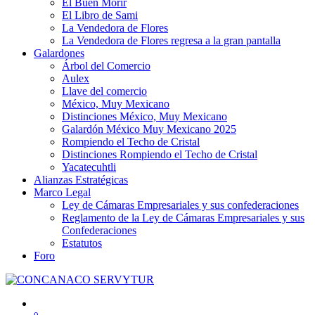
El Buen Morir
El Libro de Sami
La Vendedora de Flores
La Vendedora de Flores regresa a la gran pantalla
Galardones
Árbol del Comercio
Aulex
Llave del comercio
México, Muy Mexicano
Distinciones México, Muy Mexicano
Galardón México Muy Mexicano 2025
Rompiendo el Techo de Cristal
Distinciones Rompiendo el Techo de Cristal
Yacatecuhtli
Alianzas Estratégicas
Marco Legal
Ley de Cámaras Empresariales y sus confederaciones
Reglamento de la Ley de Cámaras Empresariales y sus
Confederaciones
Estatutos
Foro