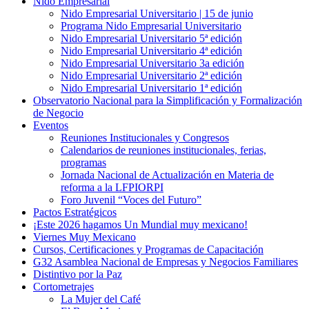
Nido Empresarial
Nido Empresarial Universitario | 15 de junio
Programa Nido Empresarial Universitario
Nido Empresarial Universitario 5ª edición
Nido Empresarial Universitario 4ª edición
Nido Empresarial Universitario 3a edición
Nido Empresarial Universitario 2ª edición
Nido Empresarial Universitario 1ª edición
Observatorio Nacional para la Simplificación y Formalización
de Negocio
Eventos
Reuniones Institucionales y Congresos
Calendarios de reuniones institucionales, ferias,
programas
Jornada Nacional de Actualización en Materia de
reforma a la LFPIORPI
Foro Juvenil “Voces del Futuro”
Pactos Estratégicos
¡Este 2026 hagamos Un Mundial muy mexicano!
Viernes Muy Mexicano
Cursos, Certificaciones y Programas de Capacitación
G32 Asamblea Nacional de Empresas y Negocios Familiares
Distintivo por la Paz
Cortometrajes
La Mujer del Café