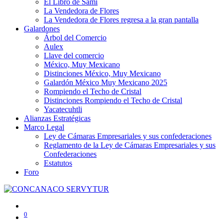
El Libro de Sami
La Vendedora de Flores
La Vendedora de Flores regresa a la gran pantalla
Galardones
Árbol del Comercio
Aulex
Llave del comercio
México, Muy Mexicano
Distinciones México, Muy Mexicano
Galardón México Muy Mexicano 2025
Rompiendo el Techo de Cristal
Distinciones Rompiendo el Techo de Cristal
Yacatecuhtli
Alianzas Estratégicas
Marco Legal
Ley de Cámaras Empresariales y sus confederaciones
Reglamento de la Ley de Cámaras Empresariales y sus
Confederaciones
Estatutos
Foro
0