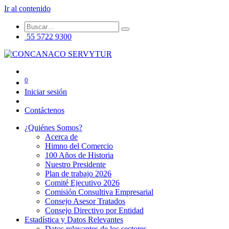
Ir al contenido
55 5722 9300
0
Iniciar sesión
Contáctenos
¿Quiénes Somos?
Acerca de
Himno del Comercio
100 Años de Historia
Nuestro Presidente
Plan de trabajo 2026
Comité Ejecutivo 2026
Comisión Consultiva Empresarial
Consejo Asesor Tratados
Consejo Directivo por Entidad
Estadística y Datos Relevantes
Datos relevantes de los sectores