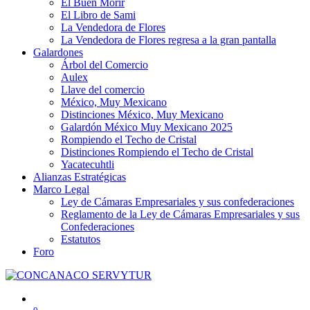
El Buen Morir
El Libro de Sami
La Vendedora de Flores
La Vendedora de Flores regresa a la gran pantalla
Galardones
Árbol del Comercio
Aulex
Llave del comercio
México, Muy Mexicano
Distinciones México, Muy Mexicano
Galardón México Muy Mexicano 2025
Rompiendo el Techo de Cristal
Distinciones Rompiendo el Techo de Cristal
Yacatecuhtli
Alianzas Estratégicas
Marco Legal
Ley de Cámaras Empresariales y sus confederaciones
Reglamento de la Ley de Cámaras Empresariales y sus
Confederaciones
Estatutos
Foro