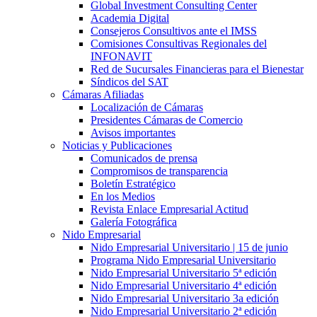
Global Investment Consulting Center
Academia Digital
Consejeros Consultivos ante el IMSS
Comisiones Consultivas Regionales del
INFONAVIT
Red de Sucursales Financieras para el Bienestar
Síndicos del SAT
Cámaras Afiliadas
Localización de Cámaras
Presidentes Cámaras de Comercio
Avisos importantes
Noticias y Publicaciones
Comunicados de prensa
Compromisos de transparencia
Boletín Estratégico
En los Medios
Revista Enlace Empresarial Actitud
Galería Fotográfica
Nido Empresarial
Nido Empresarial Universitario | 15 de junio
Programa Nido Empresarial Universitario
Nido Empresarial Universitario 5ª edición
Nido Empresarial Universitario 4ª edición
Nido Empresarial Universitario 3a edición
Nido Empresarial Universitario 2ª edición