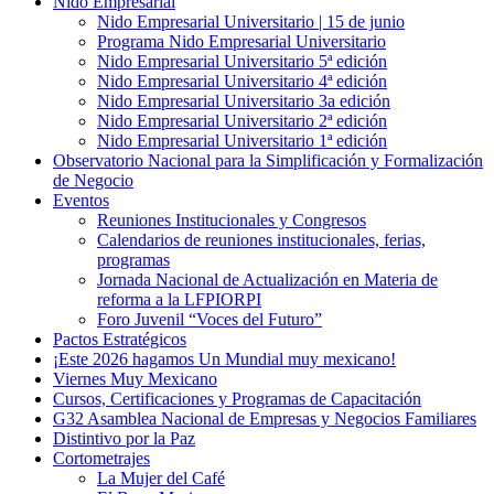
Nido Empresarial
Nido Empresarial Universitario | 15 de junio
Programa Nido Empresarial Universitario
Nido Empresarial Universitario 5ª edición
Nido Empresarial Universitario 4ª edición
Nido Empresarial Universitario 3a edición
Nido Empresarial Universitario 2ª edición
Nido Empresarial Universitario 1ª edición
Observatorio Nacional para la Simplificación y Formalización
de Negocio
Eventos
Reuniones Institucionales y Congresos
Calendarios de reuniones institucionales, ferias,
programas
Jornada Nacional de Actualización en Materia de
reforma a la LFPIORPI
Foro Juvenil “Voces del Futuro”
Pactos Estratégicos
¡Este 2026 hagamos Un Mundial muy mexicano!
Viernes Muy Mexicano
Cursos, Certificaciones y Programas de Capacitación
G32 Asamblea Nacional de Empresas y Negocios Familiares
Distintivo por la Paz
Cortometrajes
La Mujer del Café