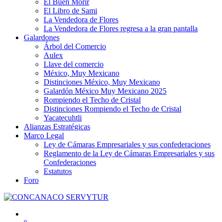
El Buen Morir
El Libro de Sami
La Vendedora de Flores
La Vendedora de Flores regresa a la gran pantalla
Galardones
Árbol del Comercio
Aulex
Llave del comercio
México, Muy Mexicano
Distinciones México, Muy Mexicano
Galardón México Muy Mexicano 2025
Rompiendo el Techo de Cristal
Distinciones Rompiendo el Techo de Cristal
Yacatecuhtli
Alianzas Estratégicas
Marco Legal
Ley de Cámaras Empresariales y sus confederaciones
Reglamento de la Ley de Cámaras Empresariales y sus
Confederaciones
Estatutos
Foro