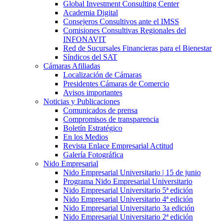
Global Investment Consulting Center
Academia Digital
Consejeros Consultivos ante el IMSS
Comisiones Consultivas Regionales del
INFONAVIT
Red de Sucursales Financieras para el Bienestar
Síndicos del SAT
Cámaras Afiliadas
Localización de Cámaras
Presidentes Cámaras de Comercio
Avisos importantes
Noticias y Publicaciones
Comunicados de prensa
Compromisos de transparencia
Boletín Estratégico
En los Medios
Revista Enlace Empresarial Actitud
Galería Fotográfica
Nido Empresarial
Nido Empresarial Universitario | 15 de junio
Programa Nido Empresarial Universitario
Nido Empresarial Universitario 5ª edición
Nido Empresarial Universitario 4ª edición
Nido Empresarial Universitario 3a edición
Nido Empresarial Universitario 2ª edición