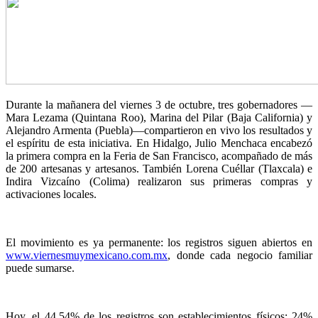
Durante la mañanera del viernes 3 de octubre, tres gobernadores —
Mara Lezama (Quintana Roo), Marina del Pilar (Baja California) y
Alejandro Armenta (Puebla)—compartieron en vivo los resultados y
el espíritu de esta iniciativa. En Hidalgo, Julio Menchaca encabezó
la primera compra en la Feria de San Francisco, acompañado de más
de 200 artesanas y artesanos. También Lorena Cuéllar (Tlaxcala) e
Indira Vizcaíno (Colima) realizaron sus primeras compras y
activaciones locales.
El movimiento es ya permanente: los registros siguen abiertos en
www.viernesmuymexicano.com.mx
, donde cada negocio familiar
puede sumarse.
Hoy, el 44.54% de los registros son establecimientos físicos; 24%