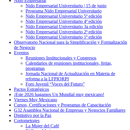
Nido Empresarial
Nido Empresarial Universitario | 15 de junio
Programa Nido Empresarial Universitario
Nido Empresarial Universitario 5ª edición
Nido Empresarial Universitario 4ª edición
Nido Empresarial Universitario 3a edición
Nido Empresarial Universitario 2ª edición
Nido Empresarial Universitario 1ª edición
Observatorio Nacional para la Simplificación y Formalización
de Negocio
Eventos
Reuniones Institucionales y Congresos
Calendarios de reuniones institucionales, ferias,
programas
Jornada Nacional de Actualización en Materia de
reforma a la LFPIORPI
Foro Juvenil “Voces del Futuro”
Pactos Estratégicos
¡Este 2026 hagamos Un Mundial muy mexicano!
Viernes Muy Mexicano
Cursos, Certificaciones y Programas de Capacitación
G32 Asamblea Nacional de Empresas y Negocios Familiares
Distintivo por la Paz
Cortometrajes
La Mujer del Café