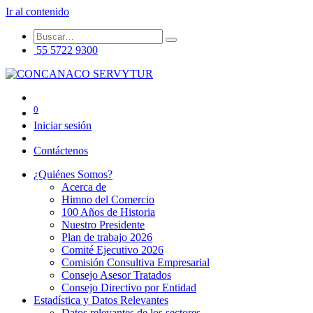
Ir al contenido
55 5722 9300
0
Iniciar sesión
Contáctenos
¿Quiénes Somos?
Acerca de
Himno del Comercio
100 Años de Historia
Nuestro Presidente
Plan de trabajo 2026
Comité Ejecutivo 2026
Comisión Consultiva Empresarial
Consejo Asesor Tratados
Consejo Directivo por Entidad
Estadística y Datos Relevantes
Datos relevantes de los sectores