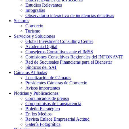
Estudios Relevantes
Infografías
Observatorio interactivo de incidencias delictivas
Sectores
Comercio
Turismo
Servicios y Soluciones
Global Investment Consulting Center
Academia Digital
Consejeros Consultivos ante el IMSS
Comisiones Consultivas Regionales del INFONAVIT
Red de Sucursales Financieras para el Bienestar
Síndicos del SAT
Cámaras Afiliadas
Localización de Cámaras
Presidentes Cámaras de Comercio
Avisos importantes
Noticias y Publicaciones
Comunicados de prensa
Compromisos de transparencia
Boletín Estratégico
En los Medios
Revista Enlace Empresarial Actitud
Galería Fotográfica