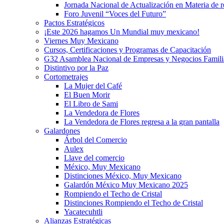
Jornada Nacional de Actualización en Materia de
Foro Juvenil “Voces del Futuro”
Pactos Estratégicos
¡Este 2026 hagamos Un Mundial muy mexicano!
Viernes Muy Mexicano
Cursos, Certificaciones y Programas de Capacitación
G32 Asamblea Nacional de Empresas y Negocios Famili
Distintivo por la Paz
Cortometrajes
La Mujer del Café
El Buen Morir
El Libro de Sami
La Vendedora de Flores
La Vendedora de Flores regresa a la gran pantalla
Galardones
Árbol del Comercio
Aulex
Llave del comercio
México, Muy Mexicano
Distinciones México, Muy Mexicano
Galardón México Muy Mexicano 2025
Rompiendo el Techo de Cristal
Distinciones Rompiendo el Techo de Cristal
Yacatecuhtli
Alianzas Estratégicas