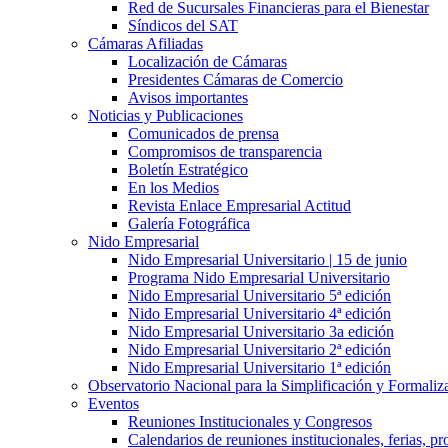
Red de Sucursales Financieras para el Bienestar
Síndicos del SAT
Cámaras Afiliadas
Localización de Cámaras
Presidentes Cámaras de Comercio
Avisos importantes
Noticias y Publicaciones
Comunicados de prensa
Compromisos de transparencia
Boletín Estratégico
En los Medios
Revista Enlace Empresarial Actitud
Galería Fotográfica
Nido Empresarial
Nido Empresarial Universitario | 15 de junio
Programa Nido Empresarial Universitario
Nido Empresarial Universitario 5ª edición
Nido Empresarial Universitario 4ª edición
Nido Empresarial Universitario 3a edición
Nido Empresarial Universitario 2ª edición
Nido Empresarial Universitario 1ª edición
Observatorio Nacional para la Simplificación y Formali
Eventos
Reuniones Institucionales y Congresos
Calendarios de reuniones institucionales, ferias, p