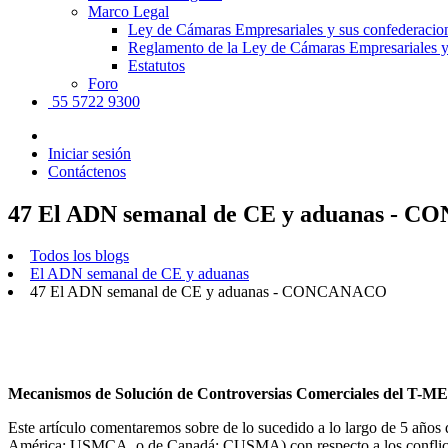
Marco Legal
Ley de Cámaras Empresariales y sus confederacio
Reglamento de la Ley de Cámaras Empresariales y
Estatutos
Foro
55 5722 9300
Iniciar sesión
Contáctenos
47 El ADN semanal de CE y aduanas -
Todos los blogs
El ADN semanal de CE y aduanas
47 El ADN semanal de CE y aduanas - CONCANACO
Mecanismos de Solución de Controversias Comerciales del T-M
Este artículo comentaremos sobre de lo sucedido a lo largo de 5 años
América: USMCA, o de Canadá: CUSMA) con respecto a los conflictos c