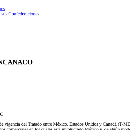
nes
 sus Confederaciones
 CONCANACO
EC
 de vigencia del Tratado entre México, Estados Unidos y Canadá (T-MEC, 
omerciales en los cuales está involucrado México y, de algún modo, p