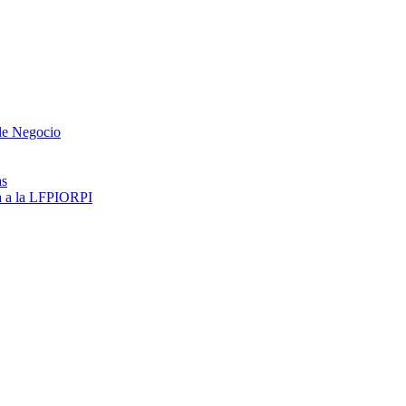
 de Negocio
as
ma a la LFPIORPI