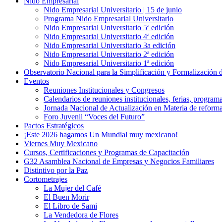
Nido Empresarial
Nido Empresarial Universitario | 15 de junio
Programa Nido Empresarial Universitario
Nido Empresarial Universitario 5ª edición
Nido Empresarial Universitario 4ª edición
Nido Empresarial Universitario 3a edición
Nido Empresarial Universitario 2ª edición
Nido Empresarial Universitario 1ª edición
Observatorio Nacional para la Simplificación y Formalización
Eventos
Reuniones Institucionales y Congresos
Calendarios de reuniones institucionales, ferias, program
Jornada Nacional de Actualización en Materia de refor
Foro Juvenil “Voces del Futuro”
Pactos Estratégicos
¡Este 2026 hagamos Un Mundial muy mexicano!
Viernes Muy Mexicano
Cursos, Certificaciones y Programas de Capacitación
G32 Asamblea Nacional de Empresas y Negocios Familiares
Distintivo por la Paz
Cortometrajes
La Mujer del Café
El Buen Morir
El Libro de Sami
La Vendedora de Flores