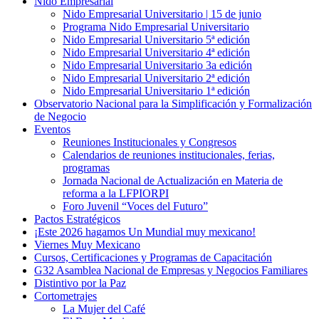
Nido Empresarial
Nido Empresarial Universitario | 15 de junio
Programa Nido Empresarial Universitario
Nido Empresarial Universitario 5ª edición
Nido Empresarial Universitario 4ª edición
Nido Empresarial Universitario 3a edición
Nido Empresarial Universitario 2ª edición
Nido Empresarial Universitario 1ª edición
Observatorio Nacional para la Simplificación y Formalización
de Negocio
Eventos
Reuniones Institucionales y Congresos
Calendarios de reuniones institucionales, ferias,
programas
Jornada Nacional de Actualización en Materia de
reforma a la LFPIORPI
Foro Juvenil “Voces del Futuro”
Pactos Estratégicos
¡Este 2026 hagamos Un Mundial muy mexicano!
Viernes Muy Mexicano
Cursos, Certificaciones y Programas de Capacitación
G32 Asamblea Nacional de Empresas y Negocios Familiares
Distintivo por la Paz
Cortometrajes
La Mujer del Café