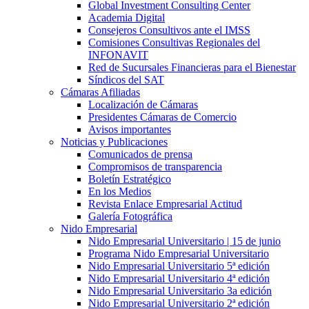
Global Investment Consulting Center
Academia Digital
Consejeros Consultivos ante el IMSS
Comisiones Consultivas Regionales del
INFONAVIT
Red de Sucursales Financieras para el Bienestar
Síndicos del SAT
Cámaras Afiliadas
Localización de Cámaras
Presidentes Cámaras de Comercio
Avisos importantes
Noticias y Publicaciones
Comunicados de prensa
Compromisos de transparencia
Boletín Estratégico
En los Medios
Revista Enlace Empresarial Actitud
Galería Fotográfica
Nido Empresarial
Nido Empresarial Universitario | 15 de junio
Programa Nido Empresarial Universitario
Nido Empresarial Universitario 5ª edición
Nido Empresarial Universitario 4ª edición
Nido Empresarial Universitario 3a edición
Nido Empresarial Universitario 2ª edición