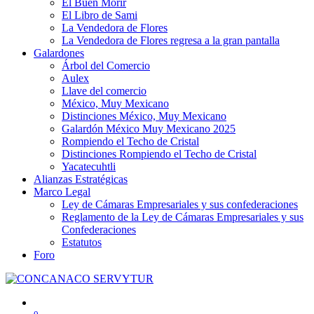
El Buen Morir
El Libro de Sami
La Vendedora de Flores
La Vendedora de Flores regresa a la gran pantalla
Galardones
Árbol del Comercio
Aulex
Llave del comercio
México, Muy Mexicano
Distinciones México, Muy Mexicano
Galardón México Muy Mexicano 2025
Rompiendo el Techo de Cristal
Distinciones Rompiendo el Techo de Cristal
Yacatecuhtli
Alianzas Estratégicas
Marco Legal
Ley de Cámaras Empresariales y sus confederaciones
Reglamento de la Ley de Cámaras Empresariales y sus
Confederaciones
Estatutos
Foro