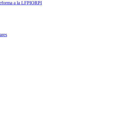
 reforma a la LFPIORPI
ares