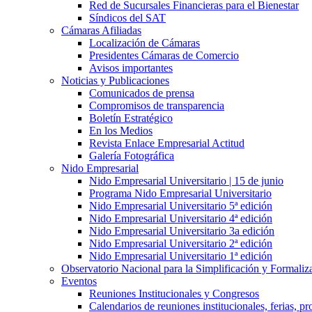
Red de Sucursales Financieras para el Bienestar
Síndicos del SAT
Cámaras Afiliadas
Localización de Cámaras
Presidentes Cámaras de Comercio
Avisos importantes
Noticias y Publicaciones
Comunicados de prensa
Compromisos de transparencia
Boletín Estratégico
En los Medios
Revista Enlace Empresarial Actitud
Galería Fotográfica
Nido Empresarial
Nido Empresarial Universitario | 15 de junio
Programa Nido Empresarial Universitario
Nido Empresarial Universitario 5ª edición
Nido Empresarial Universitario 4ª edición
Nido Empresarial Universitario 3a edición
Nido Empresarial Universitario 2ª edición
Nido Empresarial Universitario 1ª edición
Observatorio Nacional para la Simplificación y Formali
Eventos
Reuniones Institucionales y Congresos
Calendarios de reuniones institucionales, ferias, p