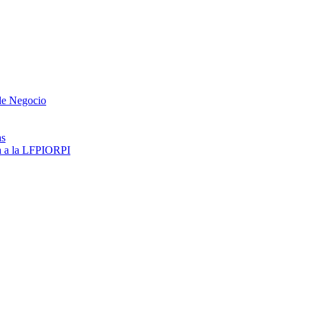
 de Negocio
as
ma a la LFPIORPI