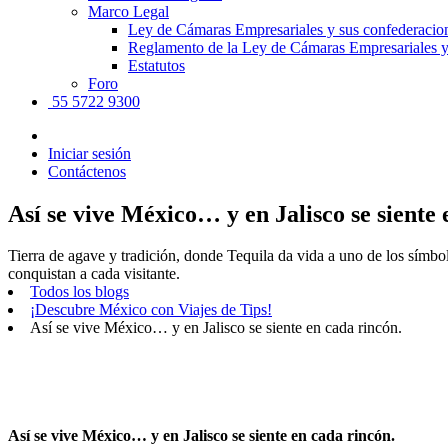
Marco Legal
Ley de Cámaras Empresariales y sus confederacio
Reglamento de la Ley de Cámaras Empresariales y
Estatutos
Foro
55 5722 9300
Iniciar sesión
Contáctenos
Así se vive México… y en Jalisco se siente 
Tierra de agave y tradición, donde Tequila da vida a uno de los símb
conquistan a cada visitante.
Todos los blogs
¡Descubre México con Viajes de Tips!
Así se vive México… y en Jalisco se siente en cada rincón.
Así se vive México… y en Jalisco se siente en cada rincón.