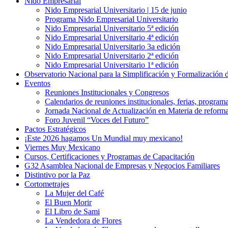
Nido Empresarial
Nido Empresarial Universitario | 15 de junio
Programa Nido Empresarial Universitario
Nido Empresarial Universitario 5ª edición
Nido Empresarial Universitario 4ª edición
Nido Empresarial Universitario 3a edición
Nido Empresarial Universitario 2ª edición
Nido Empresarial Universitario 1ª edición
Observatorio Nacional para la Simplificación y Formalización
Eventos
Reuniones Institucionales y Congresos
Calendarios de reuniones institucionales, ferias, program
Jornada Nacional de Actualización en Materia de refor
Foro Juvenil “Voces del Futuro”
Pactos Estratégicos
¡Este 2026 hagamos Un Mundial muy mexicano!
Viernes Muy Mexicano
Cursos, Certificaciones y Programas de Capacitación
G32 Asamblea Nacional de Empresas y Negocios Familiares
Distintivo por la Paz
Cortometrajes
La Mujer del Café
El Buen Morir
El Libro de Sami
La Vendedora de Flores