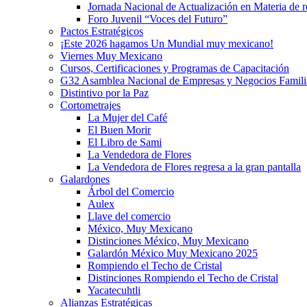
Jornada Nacional de Actualización en Materia de
Foro Juvenil “Voces del Futuro”
Pactos Estratégicos
¡Este 2026 hagamos Un Mundial muy mexicano!
Viernes Muy Mexicano
Cursos, Certificaciones y Programas de Capacitación
G32 Asamblea Nacional de Empresas y Negocios Famili
Distintivo por la Paz
Cortometrajes
La Mujer del Café
El Buen Morir
El Libro de Sami
La Vendedora de Flores
La Vendedora de Flores regresa a la gran pantalla
Galardones
Árbol del Comercio
Aulex
Llave del comercio
México, Muy Mexicano
Distinciones México, Muy Mexicano
Galardón México Muy Mexicano 2025
Rompiendo el Techo de Cristal
Distinciones Rompiendo el Techo de Cristal
Yacatecuhtli
Alianzas Estratégicas