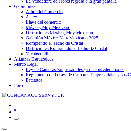
La Vendedora de Flores regresa a la gran pantalla
Galardones
Árbol del Comercio
Aulex
Llave del comercio
México, Muy Mexicano
Distinciones México, Muy Mexicano
Galardón México Muy Mexicano 2025
Rompiendo el Techo de Cristal
Distinciones Rompiendo el Techo de Cristal
Yacatecuhtli
Alianzas Estratégicas
Marco Legal
Ley de Cámaras Empresariales y sus confederaciones
Reglamento de la Ley de Cámaras Empresariales y sus C
Estatutos
Foro
0