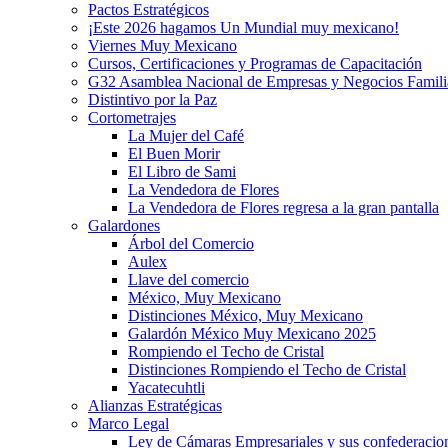
Pactos Estratégicos
¡Este 2026 hagamos Un Mundial muy mexicano!
Viernes Muy Mexicano
Cursos, Certificaciones y Programas de Capacitación
G32 Asamblea Nacional de Empresas y Negocios Famili
Distintivo por la Paz
Cortometrajes
La Mujer del Café
El Buen Morir
El Libro de Sami
La Vendedora de Flores
La Vendedora de Flores regresa a la gran pantalla
Galardones
Árbol del Comercio
Aulex
Llave del comercio
México, Muy Mexicano
Distinciones México, Muy Mexicano
Galardón México Muy Mexicano 2025
Rompiendo el Techo de Cristal
Distinciones Rompiendo el Techo de Cristal
Yacatecuhtli
Alianzas Estratégicas
Marco Legal
Ley de Cámaras Empresariales y sus confederacio