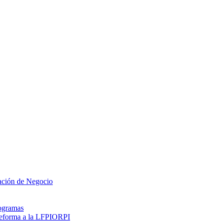
zación de Negocio
rogramas
 reforma a la LFPIORPI