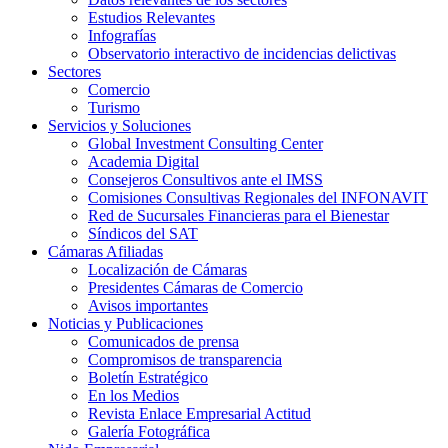
Estudios Relevantes
Infografías
Observatorio interactivo de incidencias delictivas
Sectores
Comercio
Turismo
Servicios y Soluciones
Global Investment Consulting Center
Academia Digital
Consejeros Consultivos ante el IMSS
Comisiones Consultivas Regionales del INFONAVIT
Red de Sucursales Financieras para el Bienestar
Síndicos del SAT
Cámaras Afiliadas
Localización de Cámaras
Presidentes Cámaras de Comercio
Avisos importantes
Noticias y Publicaciones
Comunicados de prensa
Compromisos de transparencia
Boletín Estratégico
En los Medios
Revista Enlace Empresarial Actitud
Galería Fotográfica