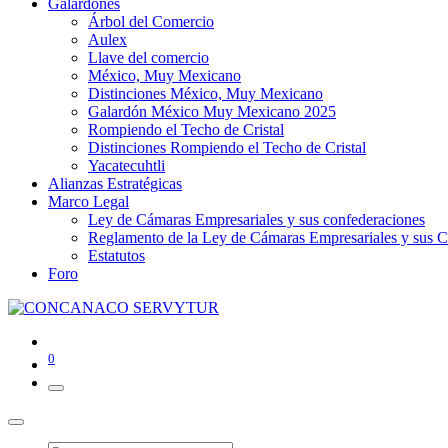
Galardones
Árbol del Comercio
Aulex
Llave del comercio
México, Muy Mexicano
Distinciones México, Muy Mexicano
Galardón México Muy Mexicano 2025
Rompiendo el Techo de Cristal
Distinciones Rompiendo el Techo de Cristal
Yacatecuhtli
Alianzas Estratégicas
Marco Legal
Ley de Cámaras Empresariales y sus confederaciones
Reglamento de la Ley de Cámaras Empresariales y sus C
Estatutos
Foro
0