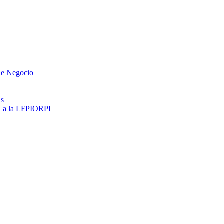
 de Negocio
as
ma a la LFPIORPI