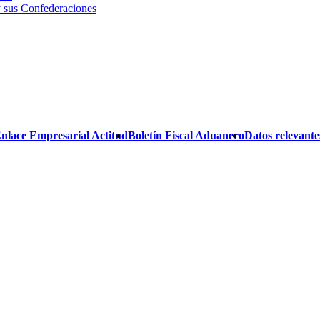
 sus Confederaciones
Enlace Empresarial Actitud
Boletín Fiscal Aduanero
Datos relevantes