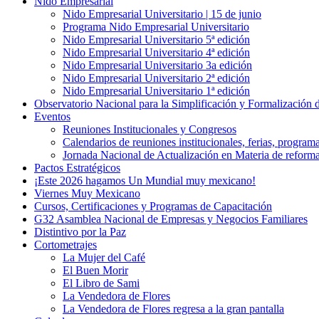
Nido Empresarial
Nido Empresarial Universitario | 15 de junio
Programa Nido Empresarial Universitario
Nido Empresarial Universitario 5ª edición
Nido Empresarial Universitario 4ª edición
Nido Empresarial Universitario 3a edición
Nido Empresarial Universitario 2ª edición
Nido Empresarial Universitario 1ª edición
Observatorio Nacional para la Simplificación y Formalización
Eventos
Reuniones Institucionales y Congresos
Calendarios de reuniones institucionales, ferias, program
Jornada Nacional de Actualización en Materia de refor
Pactos Estratégicos
¡Este 2026 hagamos Un Mundial muy mexicano!
Viernes Muy Mexicano
Cursos, Certificaciones y Programas de Capacitación
G32 Asamblea Nacional de Empresas y Negocios Familiares
Distintivo por la Paz
Cortometrajes
La Mujer del Café
El Buen Morir
El Libro de Sami
La Vendedora de Flores
La Vendedora de Flores regresa a la gran pantalla