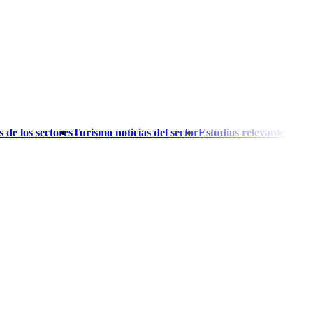
 de los sectores
Turismo noticias del sector
Estudios relevantes
El A