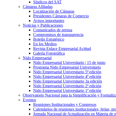
Síndicos del SAT
Cámaras Afiliadas
Localización de Cámaras
Presidentes Cámaras de Comercio
Avisos importantes
Noticias y Publicaciones
Comunicados de prensa
Compromisos de transparencia
Boletín Estratégico
En los Medios
Revista Enlace Empresarial Actitud
Galería Fotográfica
Nido Empresarial
Nido Empresarial Universitario | 15 de junio
Programa Nido Empresarial Universitario
Nido Empresarial Universitario 5ª edición
Nido Empresarial Universitario 4ª edición
Nido Empresarial Universitario 3a edición
Nido Empresarial Universitario 2ª edición
Nido Empresarial Universitario 1ª edición
Observatorio Nacional para la Simplificación y Formali
Eventos
Reuniones Institucionales y Congresos
Calendarios de reuniones institucionales, ferias, p
Jornada Nacional de Actualización en Materia de