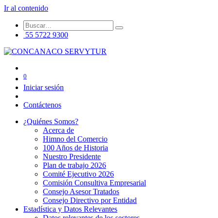
Ir al contenido
55 5722 9300
0
Iniciar sesión
Contáctenos
¿Quiénes Somos?
Acerca de
Himno del Comercio
100 Años de Historia
Nuestro Presidente
Plan de trabajo 2026
Comité Ejecutivo 2026
Comisión Consultiva Empresarial
Consejo Asesor Tratados
Consejo Directivo por Entidad
Estadística y Datos Relevantes
Datos relevantes de los sectores