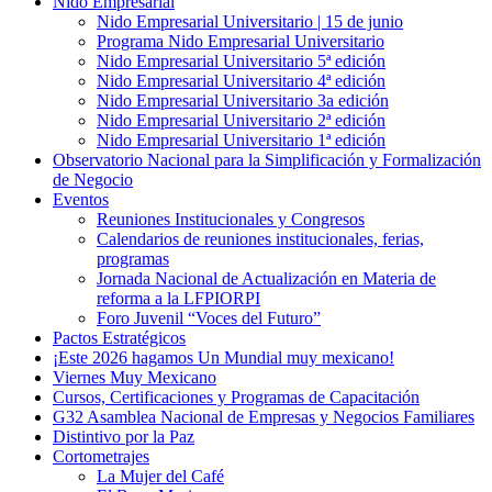
Nido Empresarial
Nido Empresarial Universitario | 15 de junio
Programa Nido Empresarial Universitario
Nido Empresarial Universitario 5ª edición
Nido Empresarial Universitario 4ª edición
Nido Empresarial Universitario 3a edición
Nido Empresarial Universitario 2ª edición
Nido Empresarial Universitario 1ª edición
Observatorio Nacional para la Simplificación y Formalización
de Negocio
Eventos
Reuniones Institucionales y Congresos
Calendarios de reuniones institucionales, ferias,
programas
Jornada Nacional de Actualización en Materia de
reforma a la LFPIORPI
Foro Juvenil “Voces del Futuro”
Pactos Estratégicos
¡Este 2026 hagamos Un Mundial muy mexicano!
Viernes Muy Mexicano
Cursos, Certificaciones y Programas de Capacitación
G32 Asamblea Nacional de Empresas y Negocios Familiares
Distintivo por la Paz
Cortometrajes
La Mujer del Café