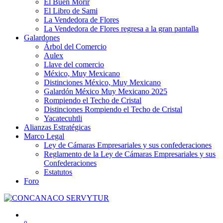
El Buen Morir
El Libro de Sami
La Vendedora de Flores
La Vendedora de Flores regresa a la gran pantalla
Galardones
Árbol del Comercio
Aulex
Llave del comercio
México, Muy Mexicano
Distinciones México, Muy Mexicano
Galardón México Muy Mexicano 2025
Rompiendo el Techo de Cristal
Distinciones Rompiendo el Techo de Cristal
Yacatecuhtli
Alianzas Estratégicas
Marco Legal
Ley de Cámaras Empresariales y sus confederaciones
Reglamento de la Ley de Cámaras Empresariales y sus
Confederaciones
Estatutos
Foro