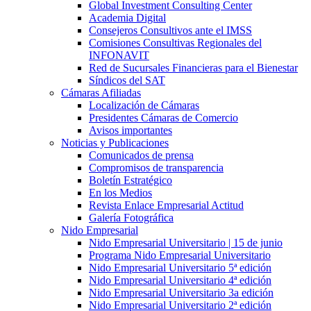
Global Investment Consulting Center
Academia Digital
Consejeros Consultivos ante el IMSS
Comisiones Consultivas Regionales del
INFONAVIT
Red de Sucursales Financieras para el Bienestar
Síndicos del SAT
Cámaras Afiliadas
Localización de Cámaras
Presidentes Cámaras de Comercio
Avisos importantes
Noticias y Publicaciones
Comunicados de prensa
Compromisos de transparencia
Boletín Estratégico
En los Medios
Revista Enlace Empresarial Actitud
Galería Fotográfica
Nido Empresarial
Nido Empresarial Universitario | 15 de junio
Programa Nido Empresarial Universitario
Nido Empresarial Universitario 5ª edición
Nido Empresarial Universitario 4ª edición
Nido Empresarial Universitario 3a edición
Nido Empresarial Universitario 2ª edición