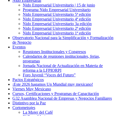
Nido Empresarial
Nido Empresarial Universitario | 15 de junio
Programa Nido Empresarial Universitario
Nido Empresarial Universitario 5ª edición
Nido Empresarial Universitario 4ª edición
Nido Empresarial Universitario 3a edición
Nido Empresarial Universitario 2ª edición
Nido Empresarial Universitario 1ª edición
Observatorio Nacional para la Simplificación y Formalización
de Negocio
Eventos
Reuniones Institucionales y Congresos
Calendarios de reuniones institucionales, ferias,
programas
Jornada Nacional de Actualización en Materia de
reforma a la LFPIORPI
Foro Juvenil “Voces del Futuro”
Pactos Estratégicos
¡Este 2026 hagamos Un Mundial muy mexicano!
Viernes Muy Mexicano
Cursos, Certificaciones y Programas de Capacitación
G32 Asamblea Nacional de Empresas y Negocios Familiares
Distintivo por la Paz
Cortometrajes
La Mujer del Café