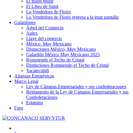
El Buen Morir
El Libro de Sami
La Vendedora de Flores
La Vendedora de Flores regresa a la gran pantalla
Galardones
Árbol del Comercio
Aulex
Llave del comercio
México, Muy Mexicano
Distinciones México, Muy Mexicano
Galardón México Muy Mexicano 2025
Rompiendo el Techo de Cristal
Distinciones Rompiendo el Techo de Cristal
Yacatecuhtli
Alianzas Estratégicas
Marco Legal
Ley de Cámaras Empresariales y sus confederaciones
Reglamento de la Ley de Cámaras Empresariales y sus
Confederaciones
Estatutos
Foro