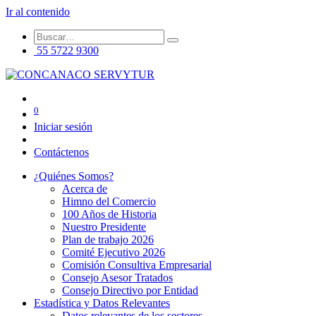
Ir al contenido
55 5722 9300
0
Iniciar sesión
Contáctenos
¿Quiénes Somos?
Acerca de
Himno del Comercio
100 Años de Historia
Nuestro Presidente
Plan de trabajo 2026
Comité Ejecutivo 2026
Comisión Consultiva Empresarial
Consejo Asesor Tratados
Consejo Directivo por Entidad
Estadística y Datos Relevantes
Datos relevantes de los sectores