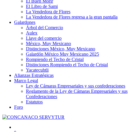
El Buen Morir
El Libro de Sami
La Vendedora de Flores
La Vendedora de Flores regresa a la gran pantalla
Galardones
Árbol del Comercio
Aulex
Llave del comercio
México, Muy Mexicano
Distinciones México, Muy Mexicano
Galardón México Muy Mexicano 2025
Rompiendo el Techo de Cristal
Distinciones Rompiendo el Techo de Cristal
Yacatecuhtli
Alianzas Estratégicas
Marco Legal
Ley de Cámaras Empresariales y sus confederaciones
Reglamento de la Ley de Cámaras Empresariales y sus
Confederaciones
Estatutos
Foro