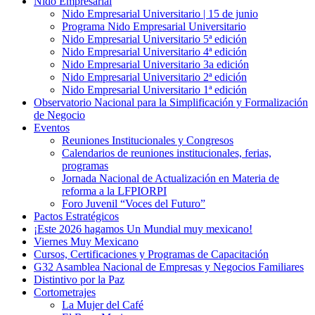
Nido Empresarial
Nido Empresarial Universitario | 15 de junio
Programa Nido Empresarial Universitario
Nido Empresarial Universitario 5ª edición
Nido Empresarial Universitario 4ª edición
Nido Empresarial Universitario 3a edición
Nido Empresarial Universitario 2ª edición
Nido Empresarial Universitario 1ª edición
Observatorio Nacional para la Simplificación y Formalización
de Negocio
Eventos
Reuniones Institucionales y Congresos
Calendarios de reuniones institucionales, ferias,
programas
Jornada Nacional de Actualización en Materia de
reforma a la LFPIORPI
Foro Juvenil “Voces del Futuro”
Pactos Estratégicos
¡Este 2026 hagamos Un Mundial muy mexicano!
Viernes Muy Mexicano
Cursos, Certificaciones y Programas de Capacitación
G32 Asamblea Nacional de Empresas y Negocios Familiares
Distintivo por la Paz
Cortometrajes
La Mujer del Café