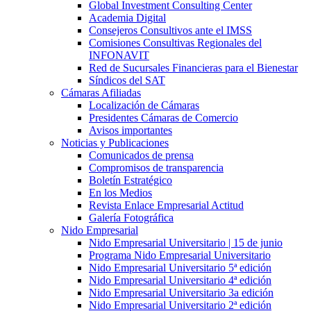
Global Investment Consulting Center
Academia Digital
Consejeros Consultivos ante el IMSS
Comisiones Consultivas Regionales del
INFONAVIT
Red de Sucursales Financieras para el Bienestar
Síndicos del SAT
Cámaras Afiliadas
Localización de Cámaras
Presidentes Cámaras de Comercio
Avisos importantes
Noticias y Publicaciones
Comunicados de prensa
Compromisos de transparencia
Boletín Estratégico
En los Medios
Revista Enlace Empresarial Actitud
Galería Fotográfica
Nido Empresarial
Nido Empresarial Universitario | 15 de junio
Programa Nido Empresarial Universitario
Nido Empresarial Universitario 5ª edición
Nido Empresarial Universitario 4ª edición
Nido Empresarial Universitario 3a edición
Nido Empresarial Universitario 2ª edición