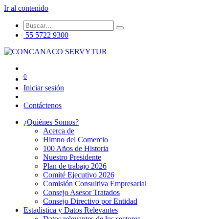
Ir al contenido
55 5722 9300
0
Iniciar sesión
Contáctenos
¿Quiénes Somos?
Acerca de
Himno del Comercio
100 Años de Historia
Nuestro Presidente
Plan de trabajo 2026
Comité Ejecutivo 2026
Comisión Consultiva Empresarial
Consejo Asesor Tratados
Consejo Directivo por Entidad
Estadística y Datos Relevantes
Datos relevantes de los sectores