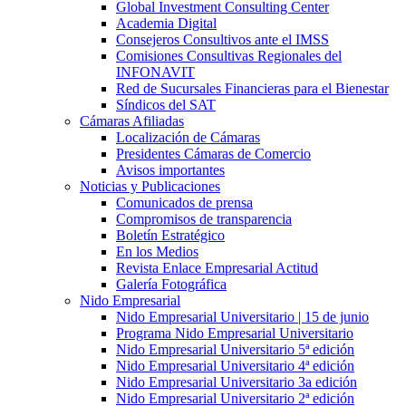
Global Investment Consulting Center
Academia Digital
Consejeros Consultivos ante el IMSS
Comisiones Consultivas Regionales del
INFONAVIT
Red de Sucursales Financieras para el Bienestar
Síndicos del SAT
Cámaras Afiliadas
Localización de Cámaras
Presidentes Cámaras de Comercio
Avisos importantes
Noticias y Publicaciones
Comunicados de prensa
Compromisos de transparencia
Boletín Estratégico
En los Medios
Revista Enlace Empresarial Actitud
Galería Fotográfica
Nido Empresarial
Nido Empresarial Universitario | 15 de junio
Programa Nido Empresarial Universitario
Nido Empresarial Universitario 5ª edición
Nido Empresarial Universitario 4ª edición
Nido Empresarial Universitario 3a edición
Nido Empresarial Universitario 2ª edición