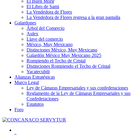
El Buen Morir
El Libro de Sami
La Vendedora de Flores
La Vendedora de Flores regresa a la gran pantalla
Galardones
Árbol del Comercio
Aulex
Llave del comercio
México, Muy Mexicano
Distinciones México, Muy Mexicano
Galardón México Muy Mexicano 2025
Rompiendo el Techo de Cristal
Distinciones Rompiendo el Techo de Cristal
Yacatecuhtli
Alianzas Estratégicas
Marco Legal
Ley de Cámaras Empresariales y sus confederaciones
Reglamento de la Ley de Cámaras Empresariales y sus
Confederaciones
Estatutos
Foro