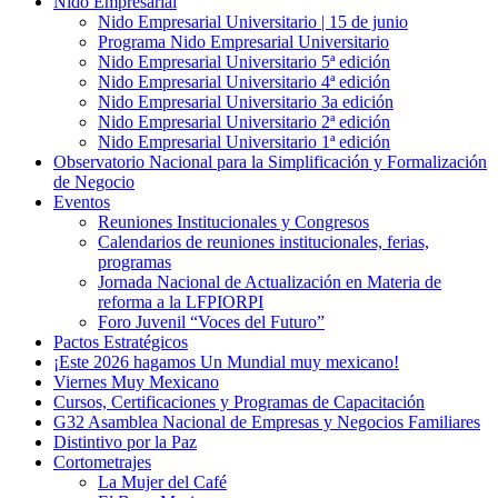
Nido Empresarial
Nido Empresarial Universitario | 15 de junio
Programa Nido Empresarial Universitario
Nido Empresarial Universitario 5ª edición
Nido Empresarial Universitario 4ª edición
Nido Empresarial Universitario 3a edición
Nido Empresarial Universitario 2ª edición
Nido Empresarial Universitario 1ª edición
Observatorio Nacional para la Simplificación y Formalización
de Negocio
Eventos
Reuniones Institucionales y Congresos
Calendarios de reuniones institucionales, ferias,
programas
Jornada Nacional de Actualización en Materia de
reforma a la LFPIORPI
Foro Juvenil “Voces del Futuro”
Pactos Estratégicos
¡Este 2026 hagamos Un Mundial muy mexicano!
Viernes Muy Mexicano
Cursos, Certificaciones y Programas de Capacitación
G32 Asamblea Nacional de Empresas y Negocios Familiares
Distintivo por la Paz
Cortometrajes
La Mujer del Café