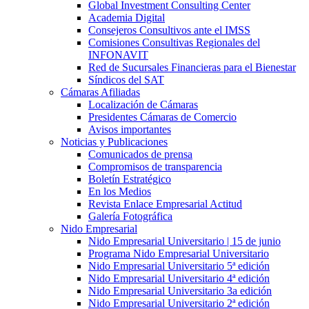
Global Investment Consulting Center
Academia Digital
Consejeros Consultivos ante el IMSS
Comisiones Consultivas Regionales del
INFONAVIT
Red de Sucursales Financieras para el Bienestar
Síndicos del SAT
Cámaras Afiliadas
Localización de Cámaras
Presidentes Cámaras de Comercio
Avisos importantes
Noticias y Publicaciones
Comunicados de prensa
Compromisos de transparencia
Boletín Estratégico
En los Medios
Revista Enlace Empresarial Actitud
Galería Fotográfica
Nido Empresarial
Nido Empresarial Universitario | 15 de junio
Programa Nido Empresarial Universitario
Nido Empresarial Universitario 5ª edición
Nido Empresarial Universitario 4ª edición
Nido Empresarial Universitario 3a edición
Nido Empresarial Universitario 2ª edición