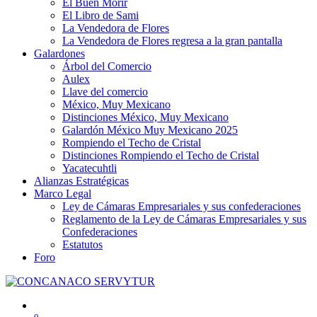
El Buen Morir
El Libro de Sami
La Vendedora de Flores
La Vendedora de Flores regresa a la gran pantalla
Galardones
Árbol del Comercio
Aulex
Llave del comercio
México, Muy Mexicano
Distinciones México, Muy Mexicano
Galardón México Muy Mexicano 2025
Rompiendo el Techo de Cristal
Distinciones Rompiendo el Techo de Cristal
Yacatecuhtli
Alianzas Estratégicas
Marco Legal
Ley de Cámaras Empresariales y sus confederaciones
Reglamento de la Ley de Cámaras Empresariales y sus
Confederaciones
Estatutos
Foro