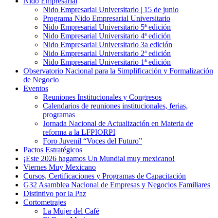
Nido Empresarial
Nido Empresarial Universitario | 15 de junio
Programa Nido Empresarial Universitario
Nido Empresarial Universitario 5ª edición
Nido Empresarial Universitario 4ª edición
Nido Empresarial Universitario 3a edición
Nido Empresarial Universitario 2ª edición
Nido Empresarial Universitario 1ª edición
Observatorio Nacional para la Simplificación y Formalización
de Negocio
Eventos
Reuniones Institucionales y Congresos
Calendarios de reuniones institucionales, ferias,
programas
Jornada Nacional de Actualización en Materia de
reforma a la LFPIORPI
Foro Juvenil “Voces del Futuro”
Pactos Estratégicos
¡Este 2026 hagamos Un Mundial muy mexicano!
Viernes Muy Mexicano
Cursos, Certificaciones y Programas de Capacitación
G32 Asamblea Nacional de Empresas y Negocios Familiares
Distintivo por la Paz
Cortometrajes
La Mujer del Café