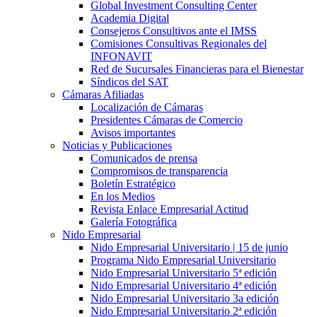
Global Investment Consulting Center
Academia Digital
Consejeros Consultivos ante el IMSS
Comisiones Consultivas Regionales del
INFONAVIT
Red de Sucursales Financieras para el Bienestar
Síndicos del SAT
Cámaras Afiliadas
Localización de Cámaras
Presidentes Cámaras de Comercio
Avisos importantes
Noticias y Publicaciones
Comunicados de prensa
Compromisos de transparencia
Boletín Estratégico
En los Medios
Revista Enlace Empresarial Actitud
Galería Fotográfica
Nido Empresarial
Nido Empresarial Universitario | 15 de junio
Programa Nido Empresarial Universitario
Nido Empresarial Universitario 5ª edición
Nido Empresarial Universitario 4ª edición
Nido Empresarial Universitario 3a edición
Nido Empresarial Universitario 2ª edición