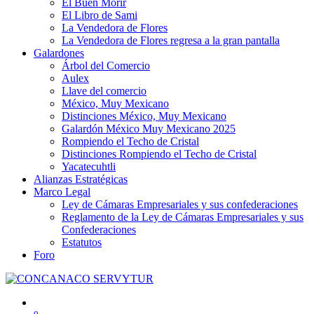
El Buen Morir
El Libro de Sami
La Vendedora de Flores
La Vendedora de Flores regresa a la gran pantalla
Galardones
Árbol del Comercio
Aulex
Llave del comercio
México, Muy Mexicano
Distinciones México, Muy Mexicano
Galardón México Muy Mexicano 2025
Rompiendo el Techo de Cristal
Distinciones Rompiendo el Techo de Cristal
Yacatecuhtli
Alianzas Estratégicas
Marco Legal
Ley de Cámaras Empresariales y sus confederaciones
Reglamento de la Ley de Cámaras Empresariales y sus
Confederaciones
Estatutos
Foro