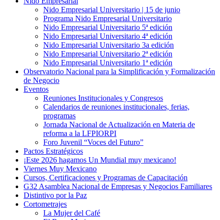
Nido Empresarial
Nido Empresarial Universitario | 15 de junio
Programa Nido Empresarial Universitario
Nido Empresarial Universitario 5ª edición
Nido Empresarial Universitario 4ª edición
Nido Empresarial Universitario 3a edición
Nido Empresarial Universitario 2ª edición
Nido Empresarial Universitario 1ª edición
Observatorio Nacional para la Simplificación y Formalización
de Negocio
Eventos
Reuniones Institucionales y Congresos
Calendarios de reuniones institucionales, ferias,
programas
Jornada Nacional de Actualización en Materia de
reforma a la LFPIORPI
Foro Juvenil “Voces del Futuro”
Pactos Estratégicos
¡Este 2026 hagamos Un Mundial muy mexicano!
Viernes Muy Mexicano
Cursos, Certificaciones y Programas de Capacitación
G32 Asamblea Nacional de Empresas y Negocios Familiares
Distintivo por la Paz
Cortometrajes
La Mujer del Café