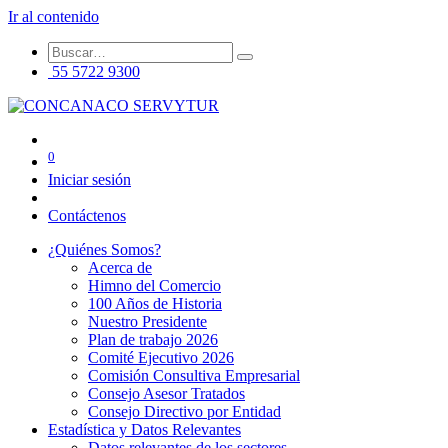
Ir al contenido
55 5722 9300
0
Iniciar sesión
Contáctenos
¿Quiénes Somos?
Acerca de
Himno del Comercio
100 Años de Historia
Nuestro Presidente
Plan de trabajo 2026
Comité Ejecutivo 2026
Comisión Consultiva Empresarial
Consejo Asesor Tratados
Consejo Directivo por Entidad
Estadística y Datos Relevantes
Datos relevantes de los sectores