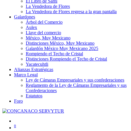
El Libro de Sami
La Vendedora de Flores
La Vendedora de Flores regresa a la gran pantalla
Galardones
Árbol del Comercio
Aulex
Llave del comercio
México, Muy Mexicano
Distinciones México, Muy Mexicano
Galardón México Muy Mexicano 2025
Rompiendo el Techo de Cristal
Distinciones Rompiendo el Techo de Cristal
Yacatecuhtli
Alianzas Estratégicas
Marco Legal
Ley de Cámaras Empresariales y sus confederaciones
Reglamento de la Ley de Cámaras Empresariales y sus
Confederaciones
Estatutos
Foro
0