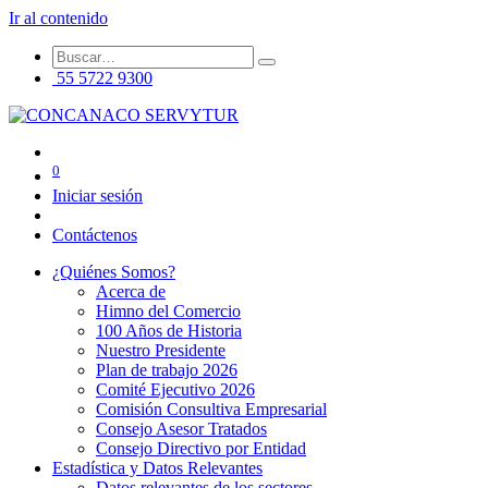
Ir al contenido
55 5722 9300
0
Iniciar sesión
Contáctenos
¿Quiénes Somos?
Acerca de
Himno del Comercio
100 Años de Historia
Nuestro Presidente
Plan de trabajo 2026
Comité Ejecutivo 2026
Comisión Consultiva Empresarial
Consejo Asesor Tratados
Consejo Directivo por Entidad
Estadística y Datos Relevantes
Datos relevantes de los sectores