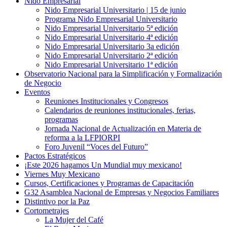
Nido Empresarial
Nido Empresarial Universitario | 15 de junio
Programa Nido Empresarial Universitario
Nido Empresarial Universitario 5ª edición
Nido Empresarial Universitario 4ª edición
Nido Empresarial Universitario 3a edición
Nido Empresarial Universitario 2ª edición
Nido Empresarial Universitario 1ª edición
Observatorio Nacional para la Simplificación y Formalización
de Negocio
Eventos
Reuniones Institucionales y Congresos
Calendarios de reuniones institucionales, ferias,
programas
Jornada Nacional de Actualización en Materia de
reforma a la LFPIORPI
Foro Juvenil “Voces del Futuro”
Pactos Estratégicos
¡Este 2026 hagamos Un Mundial muy mexicano!
Viernes Muy Mexicano
Cursos, Certificaciones y Programas de Capacitación
G32 Asamblea Nacional de Empresas y Negocios Familiares
Distintivo por la Paz
Cortometrajes
La Mujer del Café