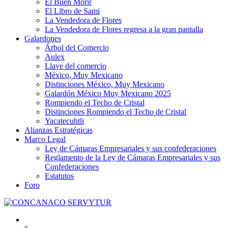
El Buen Morir
El Libro de Sami
La Vendedora de Flores
La Vendedora de Flores regresa a la gran pantalla
Galardones
Árbol del Comercio
Aulex
Llave del comercio
México, Muy Mexicano
Distinciones México, Muy Mexicano
Galardón México Muy Mexicano 2025
Rompiendo el Techo de Cristal
Distinciones Rompiendo el Techo de Cristal
Yacatecuhtli
Alianzas Estratégicas
Marco Legal
Ley de Cámaras Empresariales y sus confederaciones
Reglamento de la Ley de Cámaras Empresariales y sus
Confederaciones
Estatutos
Foro