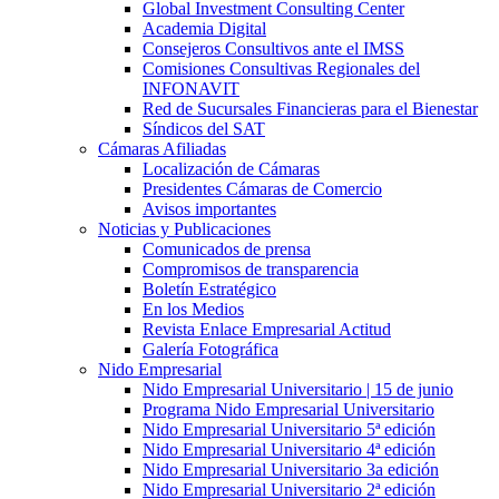
Global Investment Consulting Center
Academia Digital
Consejeros Consultivos ante el IMSS
Comisiones Consultivas Regionales del
INFONAVIT
Red de Sucursales Financieras para el Bienestar
Síndicos del SAT
Cámaras Afiliadas
Localización de Cámaras
Presidentes Cámaras de Comercio
Avisos importantes
Noticias y Publicaciones
Comunicados de prensa
Compromisos de transparencia
Boletín Estratégico
En los Medios
Revista Enlace Empresarial Actitud
Galería Fotográfica
Nido Empresarial
Nido Empresarial Universitario | 15 de junio
Programa Nido Empresarial Universitario
Nido Empresarial Universitario 5ª edición
Nido Empresarial Universitario 4ª edición
Nido Empresarial Universitario 3a edición
Nido Empresarial Universitario 2ª edición