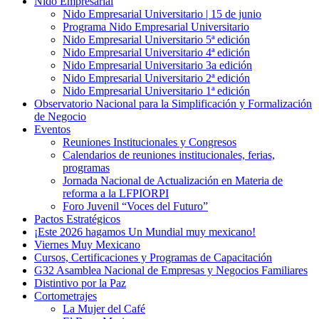
Nido Empresarial
Nido Empresarial Universitario | 15 de junio
Programa Nido Empresarial Universitario
Nido Empresarial Universitario 5ª edición
Nido Empresarial Universitario 4ª edición
Nido Empresarial Universitario 3a edición
Nido Empresarial Universitario 2ª edición
Nido Empresarial Universitario 1ª edición
Observatorio Nacional para la Simplificación y Formalización
de Negocio
Eventos
Reuniones Institucionales y Congresos
Calendarios de reuniones institucionales, ferias,
programas
Jornada Nacional de Actualización en Materia de
reforma a la LFPIORPI
Foro Juvenil “Voces del Futuro”
Pactos Estratégicos
¡Este 2026 hagamos Un Mundial muy mexicano!
Viernes Muy Mexicano
Cursos, Certificaciones y Programas de Capacitación
G32 Asamblea Nacional de Empresas y Negocios Familiares
Distintivo por la Paz
Cortometrajes
La Mujer del Café