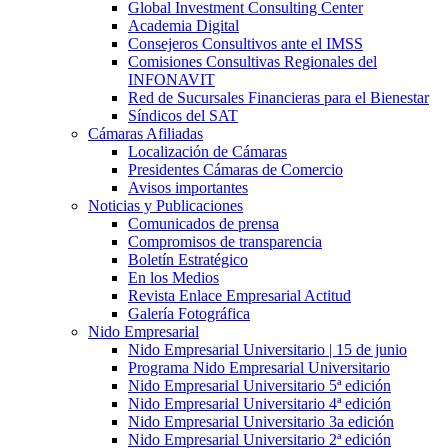
Global Investment Consulting Center
Academia Digital
Consejeros Consultivos ante el IMSS
Comisiones Consultivas Regionales del
INFONAVIT
Red de Sucursales Financieras para el Bienestar
Síndicos del SAT
Cámaras Afiliadas
Localización de Cámaras
Presidentes Cámaras de Comercio
Avisos importantes
Noticias y Publicaciones
Comunicados de prensa
Compromisos de transparencia
Boletín Estratégico
En los Medios
Revista Enlace Empresarial Actitud
Galería Fotográfica
Nido Empresarial
Nido Empresarial Universitario | 15 de junio
Programa Nido Empresarial Universitario
Nido Empresarial Universitario 5ª edición
Nido Empresarial Universitario 4ª edición
Nido Empresarial Universitario 3a edición
Nido Empresarial Universitario 2ª edición