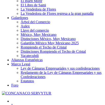
El Buen Morir
El Libro de Sami
La Vendedora de Flores
La Vendedora de Flores regresa a la gran pantalla
Galardones
Árbol del Comercio
Aulex
Llave del comercio
México, Muy Mexicano
Distinciones México, Muy Mexicano
Galardón México Muy Mexicano 2025
Rompiendo el Techo de Cristal
Distinciones Rompiendo el Techo de Cristal
Yacatecuhtli
Alianzas Estratégicas
Marco Legal
Ley de Cámaras Empresariales y sus confederaciones
Reglamento de la Ley de Cámaras Empresariales y sus
Confederaciones
Estatutos
Foro