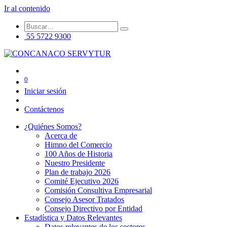
Ir al contenido
55 5722 9300
0
Iniciar sesión
Contáctenos
¿Quiénes Somos?
Acerca de
Himno del Comercio
100 Años de Historia
Nuestro Presidente
Plan de trabajo 2026
Comité Ejecutivo 2026
Comisión Consultiva Empresarial
Consejo Asesor Tratados
Consejo Directivo por Entidad
Estadística y Datos Relevantes
Datos relevantes de los sectores