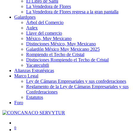
El Libro de Sami
La Vendedora de Flores
La Vendedora de Flores regresa a la gran pantalla
Galardones
Árbol del Comercio
Aulex
Llave del comercio
México, Muy Mexicano
Distinciones México, Muy Mexicano
Galardón México Muy Mexicano 2025
Rompiendo el Techo de Cristal
Distinciones Rompiendo el Techo de Cristal
Yacatecuhtli
Alianzas Estratégicas
Marco Legal
Ley de Cámaras Empresariales y sus confederaciones
Reglamento de la Ley de Cámaras Empresariales y sus
Confederaciones
Estatutos
Foro
0