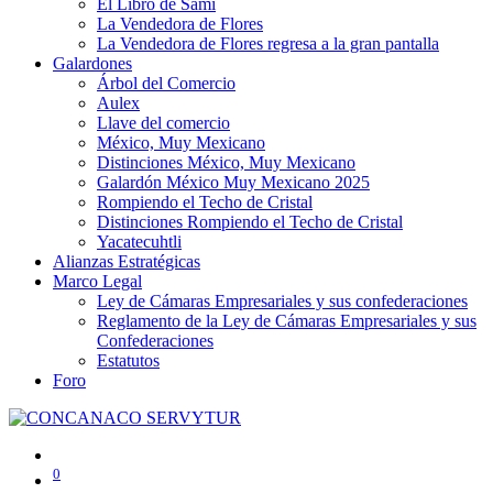
El Libro de Sami
La Vendedora de Flores
La Vendedora de Flores regresa a la gran pantalla
Galardones
Árbol del Comercio
Aulex
Llave del comercio
México, Muy Mexicano
Distinciones México, Muy Mexicano
Galardón México Muy Mexicano 2025
Rompiendo el Techo de Cristal
Distinciones Rompiendo el Techo de Cristal
Yacatecuhtli
Alianzas Estratégicas
Marco Legal
Ley de Cámaras Empresariales y sus confederaciones
Reglamento de la Ley de Cámaras Empresariales y sus
Confederaciones
Estatutos
Foro
0