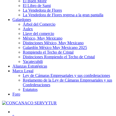
El Buen Morir
El Libro de Sami
La Vendedora de Flores
La Vendedora de Flores regresa a la gran pantalla
Galardones
Árbol del Comercio
Aulex
Llave del comercio
México, Muy Mexicano
Distinciones México, Muy Mexicano
Galardón México Muy Mexicano 2025
Rompiendo el Techo de Cristal
Distinciones Rompiendo el Techo de Cristal
Yacatecuhtli
Alianzas Estratégicas
Marco Legal
Ley de Cámaras Empresariales y sus confederaciones
Reglamento de la Ley de Cámaras Empresariales y sus
Confederaciones
Estatutos
Foro