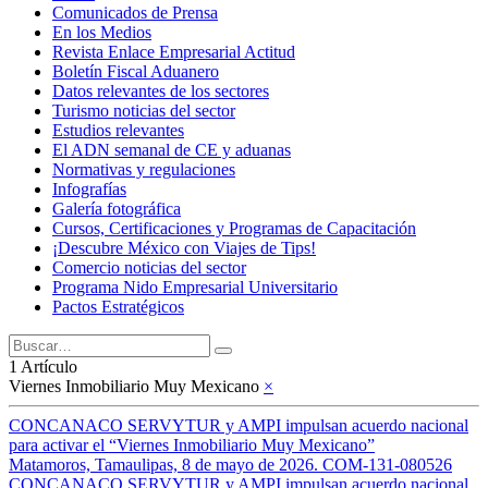
Comunicados de Prensa
En los Medios
Revista Enlace Empresarial Actitud
Boletín Fiscal Aduanero
Datos relevantes de los sectores
Turismo noticias del sector
Estudios relevantes
El ADN semanal de CE y aduanas
Normativas y regulaciones
Infografías
Galería fotográfica
Cursos, Certificaciones y Programas de Capacitación
¡Descubre México con Viajes de Tips!
Comercio noticias del sector
Programa Nido Empresarial Universitario
Pactos Estratégicos
1 Artículo
Viernes Inmobiliario Muy Mexicano
×
CONCANACO SERVYTUR y AMPI impulsan acuerdo nacional
para activar el “Viernes Inmobiliario Muy Mexicano”
Matamoros, Tamaulipas, 8 de mayo de 2026. COM-131-080526
CONCANACO SERVYTUR y AMPI impulsan acuerdo nacional