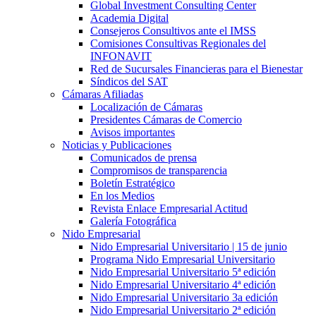
Global Investment Consulting Center
Academia Digital
Consejeros Consultivos ante el IMSS
Comisiones Consultivas Regionales del
INFONAVIT
Red de Sucursales Financieras para el Bienestar
Síndicos del SAT
Cámaras Afiliadas
Localización de Cámaras
Presidentes Cámaras de Comercio
Avisos importantes
Noticias y Publicaciones
Comunicados de prensa
Compromisos de transparencia
Boletín Estratégico
En los Medios
Revista Enlace Empresarial Actitud
Galería Fotográfica
Nido Empresarial
Nido Empresarial Universitario | 15 de junio
Programa Nido Empresarial Universitario
Nido Empresarial Universitario 5ª edición
Nido Empresarial Universitario 4ª edición
Nido Empresarial Universitario 3a edición
Nido Empresarial Universitario 2ª edición