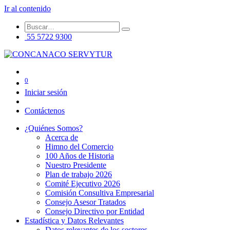
Ir al contenido
55 5722 9300
0
Iniciar sesión
Contáctenos
¿Quiénes Somos?
Acerca de
Himno del Comercio
100 Años de Historia
Nuestro Presidente
Plan de trabajo 2026
Comité Ejecutivo 2026
Comisión Consultiva Empresarial
Consejo Asesor Tratados
Consejo Directivo por Entidad
Estadística y Datos Relevantes
Datos relevantes de los sectores