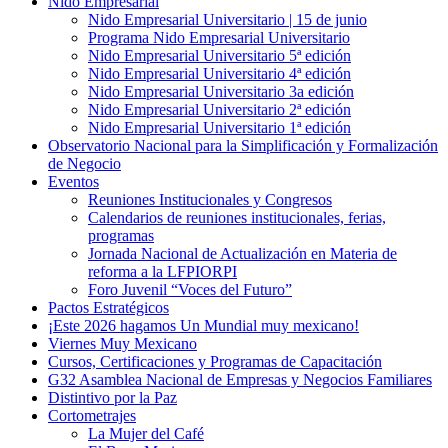
Nido Empresarial
Nido Empresarial Universitario | 15 de junio
Programa Nido Empresarial Universitario
Nido Empresarial Universitario 5ª edición
Nido Empresarial Universitario 4ª edición
Nido Empresarial Universitario 3a edición
Nido Empresarial Universitario 2ª edición
Nido Empresarial Universitario 1ª edición
Observatorio Nacional para la Simplificación y Formalización
de Negocio
Eventos
Reuniones Institucionales y Congresos
Calendarios de reuniones institucionales, ferias,
programas
Jornada Nacional de Actualización en Materia de
reforma a la LFPIORPI
Foro Juvenil “Voces del Futuro”
Pactos Estratégicos
¡Este 2026 hagamos Un Mundial muy mexicano!
Viernes Muy Mexicano
Cursos, Certificaciones y Programas de Capacitación
G32 Asamblea Nacional de Empresas y Negocios Familiares
Distintivo por la Paz
Cortometrajes
La Mujer del Café