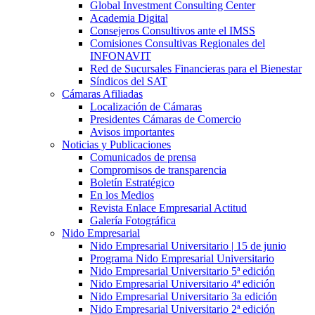
Global Investment Consulting Center
Academia Digital
Consejeros Consultivos ante el IMSS
Comisiones Consultivas Regionales del
INFONAVIT
Red de Sucursales Financieras para el Bienestar
Síndicos del SAT
Cámaras Afiliadas
Localización de Cámaras
Presidentes Cámaras de Comercio
Avisos importantes
Noticias y Publicaciones
Comunicados de prensa
Compromisos de transparencia
Boletín Estratégico
En los Medios
Revista Enlace Empresarial Actitud
Galería Fotográfica
Nido Empresarial
Nido Empresarial Universitario | 15 de junio
Programa Nido Empresarial Universitario
Nido Empresarial Universitario 5ª edición
Nido Empresarial Universitario 4ª edición
Nido Empresarial Universitario 3a edición
Nido Empresarial Universitario 2ª edición