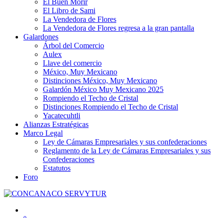
El Buen Morir
El Libro de Sami
La Vendedora de Flores
La Vendedora de Flores regresa a la gran pantalla
Galardones
Árbol del Comercio
Aulex
Llave del comercio
México, Muy Mexicano
Distinciones México, Muy Mexicano
Galardón México Muy Mexicano 2025
Rompiendo el Techo de Cristal
Distinciones Rompiendo el Techo de Cristal
Yacatecuhtli
Alianzas Estratégicas
Marco Legal
Ley de Cámaras Empresariales y sus confederaciones
Reglamento de la Ley de Cámaras Empresariales y sus
Confederaciones
Estatutos
Foro