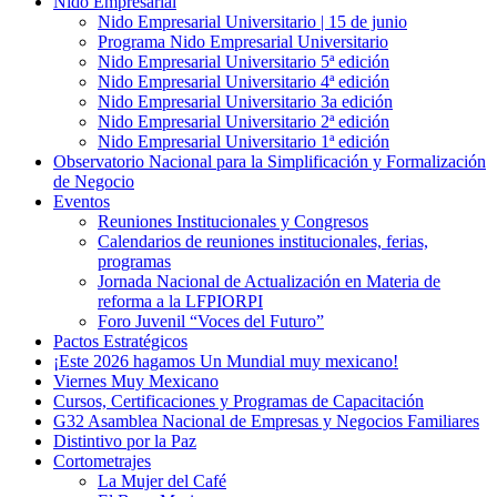
Nido Empresarial
Nido Empresarial Universitario | 15 de junio
Programa Nido Empresarial Universitario
Nido Empresarial Universitario 5ª edición
Nido Empresarial Universitario 4ª edición
Nido Empresarial Universitario 3a edición
Nido Empresarial Universitario 2ª edición
Nido Empresarial Universitario 1ª edición
Observatorio Nacional para la Simplificación y Formalización
de Negocio
Eventos
Reuniones Institucionales y Congresos
Calendarios de reuniones institucionales, ferias,
programas
Jornada Nacional de Actualización en Materia de
reforma a la LFPIORPI
Foro Juvenil “Voces del Futuro”
Pactos Estratégicos
¡Este 2026 hagamos Un Mundial muy mexicano!
Viernes Muy Mexicano
Cursos, Certificaciones y Programas de Capacitación
G32 Asamblea Nacional de Empresas y Negocios Familiares
Distintivo por la Paz
Cortometrajes
La Mujer del Café