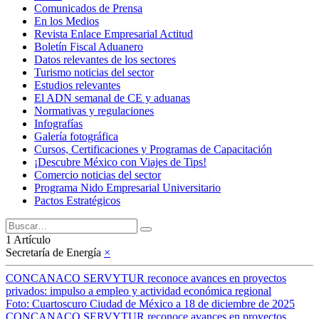
Comunicados de Prensa
En los Medios
Revista Enlace Empresarial Actitud
Boletín Fiscal Aduanero
Datos relevantes de los sectores
Turismo noticias del sector
Estudios relevantes
El ADN semanal de CE y aduanas
Normativas y regulaciones
Infografías
Galería fotográfica
Cursos, Certificaciones y Programas de Capacitación
¡Descubre México con Viajes de Tips!
Comercio noticias del sector
Programa Nido Empresarial Universitario
Pactos Estratégicos
1 Artículo
Secretaría de Energía
×
CONCANACO SERVYTUR reconoce avances en proyectos
privados: impulso a empleo y actividad económica regional
Foto: Cuartoscuro Ciudad de México a 18 de diciembre de 2025
CONCANACO SERVYTUR reconoce avances en proyectos