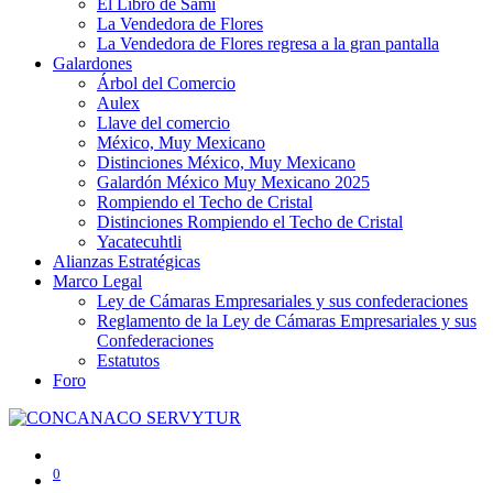
El Libro de Sami
La Vendedora de Flores
La Vendedora de Flores regresa a la gran pantalla
Galardones
Árbol del Comercio
Aulex
Llave del comercio
México, Muy Mexicano
Distinciones México, Muy Mexicano
Galardón México Muy Mexicano 2025
Rompiendo el Techo de Cristal
Distinciones Rompiendo el Techo de Cristal
Yacatecuhtli
Alianzas Estratégicas
Marco Legal
Ley de Cámaras Empresariales y sus confederaciones
Reglamento de la Ley de Cámaras Empresariales y sus
Confederaciones
Estatutos
Foro
0