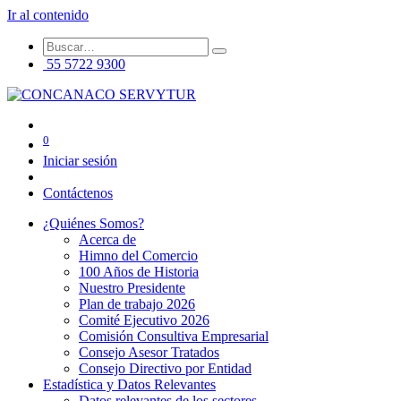
Ir al contenido
55 5722 9300
0
Iniciar sesión
Contáctenos
¿Quiénes Somos?
Acerca de
Himno del Comercio
100 Años de Historia
Nuestro Presidente
Plan de trabajo 2026
Comité Ejecutivo 2026
Comisión Consultiva Empresarial
Consejo Asesor Tratados
Consejo Directivo por Entidad
Estadística y Datos Relevantes
Datos relevantes de los sectores