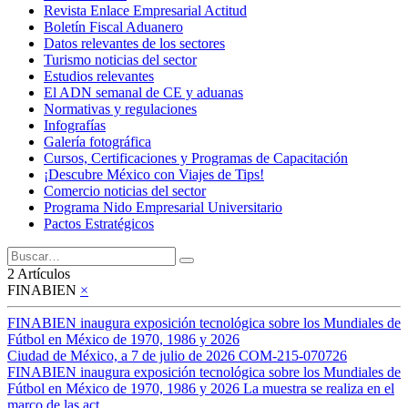
Revista Enlace Empresarial Actitud
Boletín Fiscal Aduanero
Datos relevantes de los sectores
Turismo noticias del sector
Estudios relevantes
El ADN semanal de CE y aduanas
Normativas y regulaciones
Infografías
Galería fotográfica
Cursos, Certificaciones y Programas de Capacitación
¡Descubre México con Viajes de Tips!
Comercio noticias del sector
Programa Nido Empresarial Universitario
Pactos Estratégicos
2 Artículos
FINABIEN
×
FINABIEN inaugura exposición tecnológica sobre los Mundiales de
Fútbol en México de 1970, 1986 y 2026
Ciudad de México, a 7 de julio de 2026 COM-215-070726
FINABIEN inaugura exposición tecnológica sobre los Mundiales de
Fútbol en México de 1970, 1986 y 2026 La muestra se realiza en el
marco de las act...