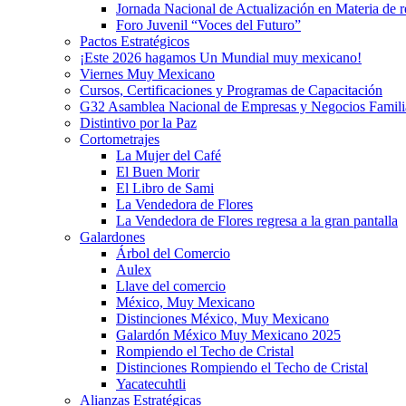
Jornada Nacional de Actualización en Materia de
Foro Juvenil “Voces del Futuro”
Pactos Estratégicos
¡Este 2026 hagamos Un Mundial muy mexicano!
Viernes Muy Mexicano
Cursos, Certificaciones y Programas de Capacitación
G32 Asamblea Nacional de Empresas y Negocios Famili
Distintivo por la Paz
Cortometrajes
La Mujer del Café
El Buen Morir
El Libro de Sami
La Vendedora de Flores
La Vendedora de Flores regresa a la gran pantalla
Galardones
Árbol del Comercio
Aulex
Llave del comercio
México, Muy Mexicano
Distinciones México, Muy Mexicano
Galardón México Muy Mexicano 2025
Rompiendo el Techo de Cristal
Distinciones Rompiendo el Techo de Cristal
Yacatecuhtli
Alianzas Estratégicas