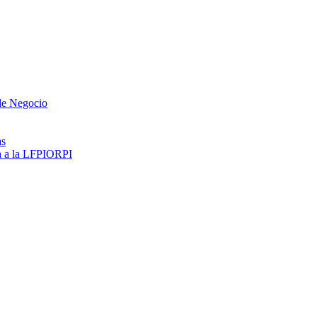
 de Negocio
as
ma a la LFPIORPI