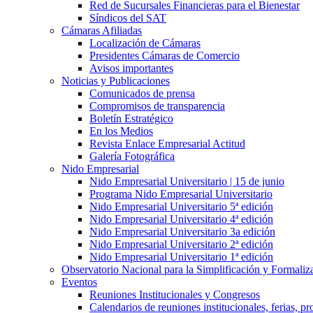
Red de Sucursales Financieras para el Bienestar
Síndicos del SAT
Cámaras Afiliadas
Localización de Cámaras
Presidentes Cámaras de Comercio
Avisos importantes
Noticias y Publicaciones
Comunicados de prensa
Compromisos de transparencia
Boletín Estratégico
En los Medios
Revista Enlace Empresarial Actitud
Galería Fotográfica
Nido Empresarial
Nido Empresarial Universitario | 15 de junio
Programa Nido Empresarial Universitario
Nido Empresarial Universitario 5ª edición
Nido Empresarial Universitario 4ª edición
Nido Empresarial Universitario 3a edición
Nido Empresarial Universitario 2ª edición
Nido Empresarial Universitario 1ª edición
Observatorio Nacional para la Simplificación y Formali
Eventos
Reuniones Institucionales y Congresos
Calendarios de reuniones institucionales, ferias, p