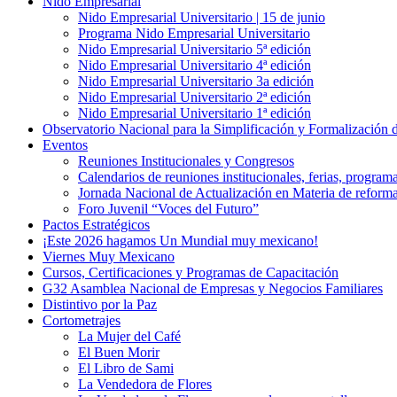
Nido Empresarial
Nido Empresarial Universitario | 15 de junio
Programa Nido Empresarial Universitario
Nido Empresarial Universitario 5ª edición
Nido Empresarial Universitario 4ª edición
Nido Empresarial Universitario 3a edición
Nido Empresarial Universitario 2ª edición
Nido Empresarial Universitario 1ª edición
Observatorio Nacional para la Simplificación y Formalización
Eventos
Reuniones Institucionales y Congresos
Calendarios de reuniones institucionales, ferias, program
Jornada Nacional de Actualización en Materia de refor
Foro Juvenil “Voces del Futuro”
Pactos Estratégicos
¡Este 2026 hagamos Un Mundial muy mexicano!
Viernes Muy Mexicano
Cursos, Certificaciones y Programas de Capacitación
G32 Asamblea Nacional de Empresas y Negocios Familiares
Distintivo por la Paz
Cortometrajes
La Mujer del Café
El Buen Morir
El Libro de Sami
La Vendedora de Flores