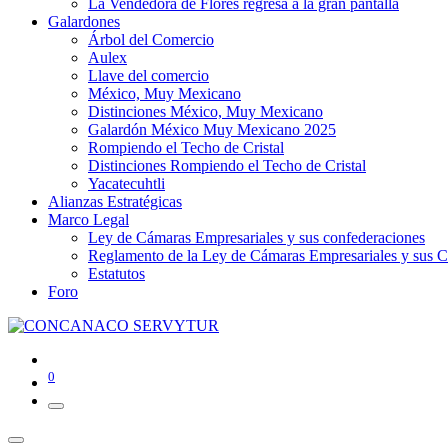
La Vendedora de Flores regresa a la gran pantalla
Galardones
Árbol del Comercio
Aulex
Llave del comercio
México, Muy Mexicano
Distinciones México, Muy Mexicano
Galardón México Muy Mexicano 2025
Rompiendo el Techo de Cristal
Distinciones Rompiendo el Techo de Cristal
Yacatecuhtli
Alianzas Estratégicas
Marco Legal
Ley de Cámaras Empresariales y sus confederaciones
Reglamento de la Ley de Cámaras Empresariales y sus C
Estatutos
Foro
0