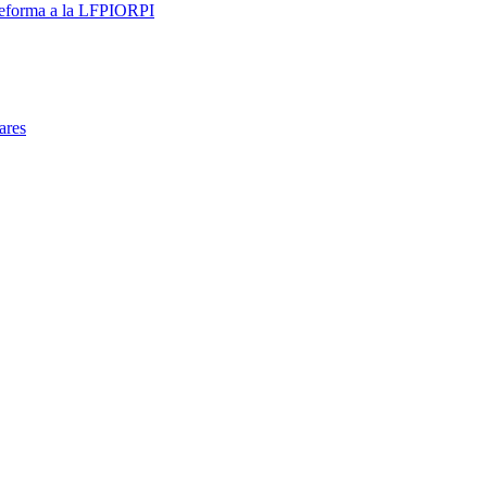
 reforma a la LFPIORPI
ares