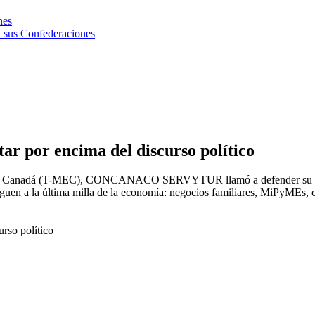
nes
 sus Confederaciones
ar por encima del discurso político
dos y Canadá (T-MEC), CONCANACO SERVYTUR llamó a defender su conti
leguen a la última milla de la economía: negocios familiares, MiPyMEs, 
rso político