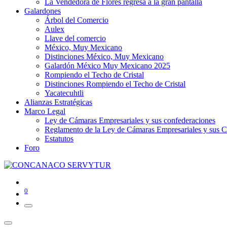
La Vendedora de Flores regresa a la gran pantalla
Galardones
Árbol del Comercio
Aulex
Llave del comercio
México, Muy Mexicano
Distinciones México, Muy Mexicano
Galardón México Muy Mexicano 2025
Rompiendo el Techo de Cristal
Distinciones Rompiendo el Techo de Cristal
Yacatecuhtli
Alianzas Estratégicas
Marco Legal
Ley de Cámaras Empresariales y sus confederaciones
Reglamento de la Ley de Cámaras Empresariales y sus C
Estatutos
Foro
0