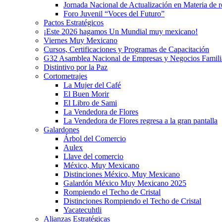
Jornada Nacional de Actualización en Materia de
Foro Juvenil “Voces del Futuro”
Pactos Estratégicos
¡Este 2026 hagamos Un Mundial muy mexicano!
Viernes Muy Mexicano
Cursos, Certificaciones y Programas de Capacitación
G32 Asamblea Nacional de Empresas y Negocios Famili
Distintivo por la Paz
Cortometrajes
La Mujer del Café
El Buen Morir
El Libro de Sami
La Vendedora de Flores
La Vendedora de Flores regresa a la gran pantalla
Galardones
Árbol del Comercio
Aulex
Llave del comercio
México, Muy Mexicano
Distinciones México, Muy Mexicano
Galardón México Muy Mexicano 2025
Rompiendo el Techo de Cristal
Distinciones Rompiendo el Techo de Cristal
Yacatecuhtli
Alianzas Estratégicas