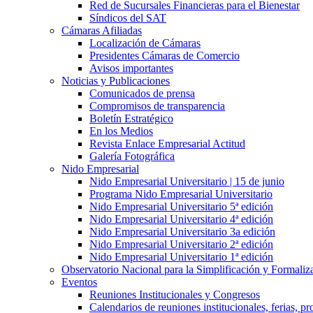
Red de Sucursales Financieras para el Bienestar
Síndicos del SAT
Cámaras Afiliadas
Localización de Cámaras
Presidentes Cámaras de Comercio
Avisos importantes
Noticias y Publicaciones
Comunicados de prensa
Compromisos de transparencia
Boletín Estratégico
En los Medios
Revista Enlace Empresarial Actitud
Galería Fotográfica
Nido Empresarial
Nido Empresarial Universitario | 15 de junio
Programa Nido Empresarial Universitario
Nido Empresarial Universitario 5ª edición
Nido Empresarial Universitario 4ª edición
Nido Empresarial Universitario 3a edición
Nido Empresarial Universitario 2ª edición
Nido Empresarial Universitario 1ª edición
Observatorio Nacional para la Simplificación y Formali
Eventos
Reuniones Institucionales y Congresos
Calendarios de reuniones institucionales, ferias, p