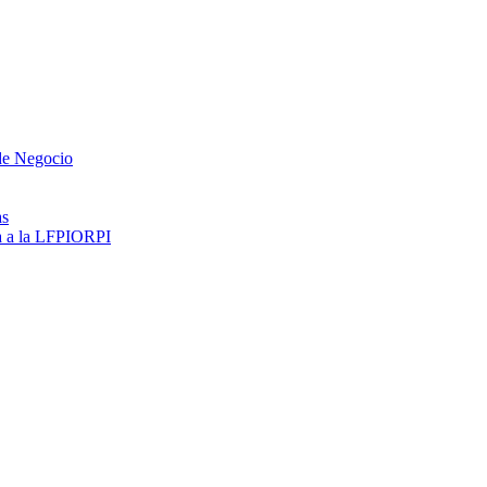
 de Negocio
as
ma a la LFPIORPI