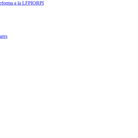
 reforma a la LFPIORPI
ares