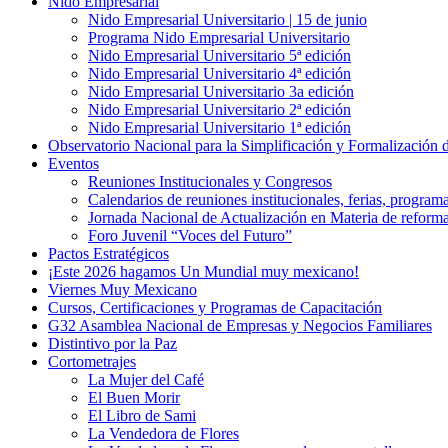
Nido Empresarial
Nido Empresarial Universitario | 15 de junio
Programa Nido Empresarial Universitario
Nido Empresarial Universitario 5ª edición
Nido Empresarial Universitario 4ª edición
Nido Empresarial Universitario 3a edición
Nido Empresarial Universitario 2ª edición
Nido Empresarial Universitario 1ª edición
Observatorio Nacional para la Simplificación y Formalización
Eventos
Reuniones Institucionales y Congresos
Calendarios de reuniones institucionales, ferias, program
Jornada Nacional de Actualización en Materia de refor
Foro Juvenil “Voces del Futuro”
Pactos Estratégicos
¡Este 2026 hagamos Un Mundial muy mexicano!
Viernes Muy Mexicano
Cursos, Certificaciones y Programas de Capacitación
G32 Asamblea Nacional de Empresas y Negocios Familiares
Distintivo por la Paz
Cortometrajes
La Mujer del Café
El Buen Morir
El Libro de Sami
La Vendedora de Flores