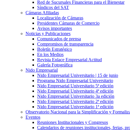
Red de Sucursales Financieras para el Bienestar
Síndicos del SAT
Cámaras Afiliadas
Localización de Cámaras
Presidentes Cámaras de Comercio
Avisos importantes
Noticias y Publicaciones
Comunicados de prensa
Compromisos de transparencia
Boletín Estratégico
En los Medios
Revista Enlace Empresarial Actitud
Galería Fotográfica
Nido Empresarial
Nido Empresarial Universitario | 15 de junio
Programa Nido Empresarial Universitario
Nido Empresarial Universitario 5ª edición
Nido Empresarial Universitario 4ª edición
Nido Empresarial Universitario 3a edición
Nido Empresarial Universitario 2ª edición
Nido Empresarial Universitario 1ª edición
Observatorio Nacional para la Simplificación y Formali
Eventos
Reuniones Institucionales y Congresos
Calendarios de reuniones institucionales, ferias, p