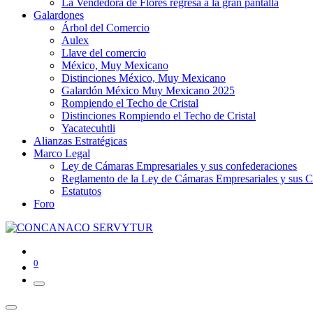
La Vendedora de Flores regresa a la gran pantalla
Galardones
Árbol del Comercio
Aulex
Llave del comercio
México, Muy Mexicano
Distinciones México, Muy Mexicano
Galardón México Muy Mexicano 2025
Rompiendo el Techo de Cristal
Distinciones Rompiendo el Techo de Cristal
Yacatecuhtli
Alianzas Estratégicas
Marco Legal
Ley de Cámaras Empresariales y sus confederaciones
Reglamento de la Ley de Cámaras Empresariales y sus C
Estatutos
Foro
0