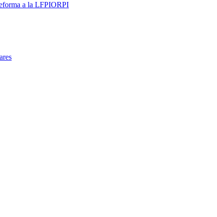
 reforma a la LFPIORPI
ares