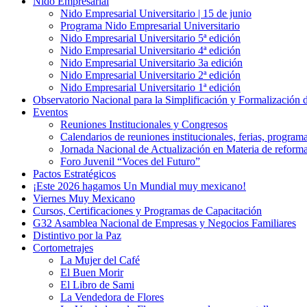
Nido Empresarial
Nido Empresarial Universitario | 15 de junio
Programa Nido Empresarial Universitario
Nido Empresarial Universitario 5ª edición
Nido Empresarial Universitario 4ª edición
Nido Empresarial Universitario 3a edición
Nido Empresarial Universitario 2ª edición
Nido Empresarial Universitario 1ª edición
Observatorio Nacional para la Simplificación y Formalización
Eventos
Reuniones Institucionales y Congresos
Calendarios de reuniones institucionales, ferias, program
Jornada Nacional de Actualización en Materia de refor
Foro Juvenil “Voces del Futuro”
Pactos Estratégicos
¡Este 2026 hagamos Un Mundial muy mexicano!
Viernes Muy Mexicano
Cursos, Certificaciones y Programas de Capacitación
G32 Asamblea Nacional de Empresas y Negocios Familiares
Distintivo por la Paz
Cortometrajes
La Mujer del Café
El Buen Morir
El Libro de Sami
La Vendedora de Flores