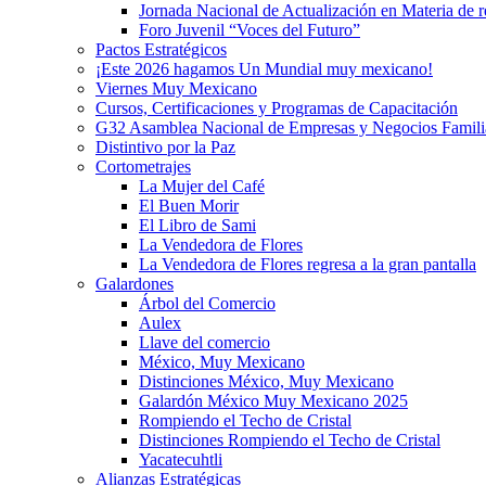
Jornada Nacional de Actualización en Materia de
Foro Juvenil “Voces del Futuro”
Pactos Estratégicos
¡Este 2026 hagamos Un Mundial muy mexicano!
Viernes Muy Mexicano
Cursos, Certificaciones y Programas de Capacitación
G32 Asamblea Nacional de Empresas y Negocios Famili
Distintivo por la Paz
Cortometrajes
La Mujer del Café
El Buen Morir
El Libro de Sami
La Vendedora de Flores
La Vendedora de Flores regresa a la gran pantalla
Galardones
Árbol del Comercio
Aulex
Llave del comercio
México, Muy Mexicano
Distinciones México, Muy Mexicano
Galardón México Muy Mexicano 2025
Rompiendo el Techo de Cristal
Distinciones Rompiendo el Techo de Cristal
Yacatecuhtli
Alianzas Estratégicas