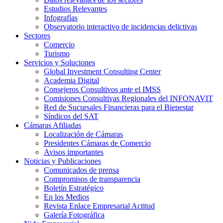
Estudios Relevantes
Infografías
Observatorio interactivo de incidencias delictivas
Sectores
Comercio
Turismo
Servicios y Soluciones
Global Investment Consulting Center
Academia Digital
Consejeros Consultivos ante el IMSS
Comisiones Consultivas Regionales del INFONAVIT
Red de Sucursales Financieras para el Bienestar
Síndicos del SAT
Cámaras Afiliadas
Localización de Cámaras
Presidentes Cámaras de Comercio
Avisos importantes
Noticias y Publicaciones
Comunicados de prensa
Compromisos de transparencia
Boletín Estratégico
En los Medios
Revista Enlace Empresarial Actitud
Galería Fotográfica