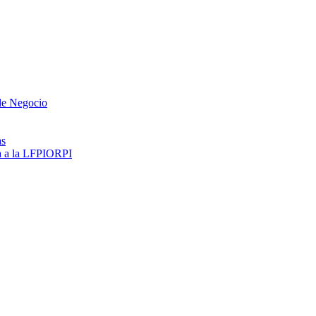
 de Negocio
as
ma a la LFPIORPI