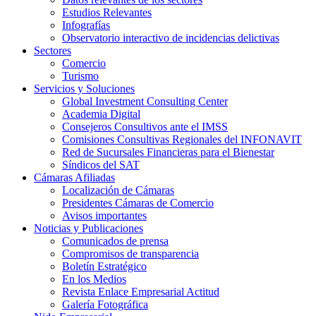
Estudios Relevantes
Infografías
Observatorio interactivo de incidencias delictivas
Sectores
Comercio
Turismo
Servicios y Soluciones
Global Investment Consulting Center
Academia Digital
Consejeros Consultivos ante el IMSS
Comisiones Consultivas Regionales del INFONAVIT
Red de Sucursales Financieras para el Bienestar
Síndicos del SAT
Cámaras Afiliadas
Localización de Cámaras
Presidentes Cámaras de Comercio
Avisos importantes
Noticias y Publicaciones
Comunicados de prensa
Compromisos de transparencia
Boletín Estratégico
En los Medios
Revista Enlace Empresarial Actitud
Galería Fotográfica