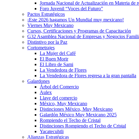
Jornada Nacional de Actualización en Materia de
Foro Juvenil “Voces del Futuro”
Pactos Estratégicos
¡Este 2026 hagamos Un Mundial muy mexicano!
Viernes Muy Mexicano
Cursos, Certificaciones y Programas de Capacitación
G32 Asamblea Nacional de Empresas y Negocios Famili
Distintivo por la Paz
Cortometrajes
La Mujer del Café
El Buen Morir
El Libro de Sami
La Vendedora de Flores
La Vendedora de Flores regresa a la gran pantalla
Galardones
Árbol del Comercio
Aulex
Llave del comercio
México, Muy Mexicano
Distinciones México, Muy Mexicano
Galardón México Muy Mexicano 2025
Rompiendo el Techo de Cristal
Distinciones Rompiendo el Techo de Cristal
Yacatecuhtli
Alianzas Estratégicas