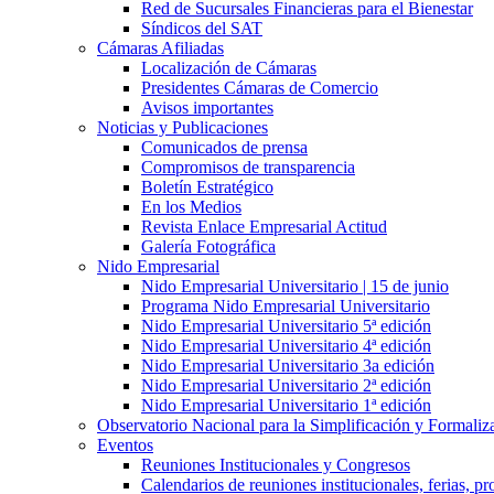
Red de Sucursales Financieras para el Bienestar
Síndicos del SAT
Cámaras Afiliadas
Localización de Cámaras
Presidentes Cámaras de Comercio
Avisos importantes
Noticias y Publicaciones
Comunicados de prensa
Compromisos de transparencia
Boletín Estratégico
En los Medios
Revista Enlace Empresarial Actitud
Galería Fotográfica
Nido Empresarial
Nido Empresarial Universitario | 15 de junio
Programa Nido Empresarial Universitario
Nido Empresarial Universitario 5ª edición
Nido Empresarial Universitario 4ª edición
Nido Empresarial Universitario 3a edición
Nido Empresarial Universitario 2ª edición
Nido Empresarial Universitario 1ª edición
Observatorio Nacional para la Simplificación y Formali
Eventos
Reuniones Institucionales y Congresos
Calendarios de reuniones institucionales, ferias, p