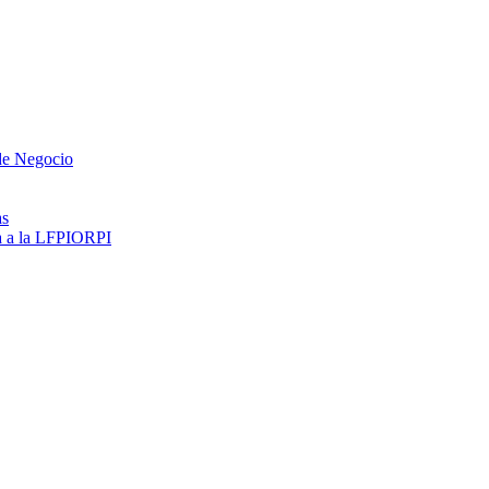
 de Negocio
as
ma a la LFPIORPI