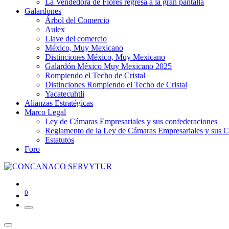
La Vendedora de Flores regresa a la gran pantalla
Galardones
Árbol del Comercio
Aulex
Llave del comercio
México, Muy Mexicano
Distinciones México, Muy Mexicano
Galardón México Muy Mexicano 2025
Rompiendo el Techo de Cristal
Distinciones Rompiendo el Techo de Cristal
Yacatecuhtli
Alianzas Estratégicas
Marco Legal
Ley de Cámaras Empresariales y sus confederaciones
Reglamento de la Ley de Cámaras Empresariales y sus C
Estatutos
Foro
0