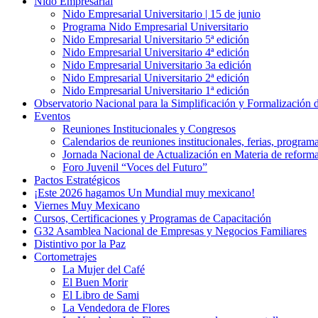
Nido Empresarial
Nido Empresarial Universitario | 15 de junio
Programa Nido Empresarial Universitario
Nido Empresarial Universitario 5ª edición
Nido Empresarial Universitario 4ª edición
Nido Empresarial Universitario 3a edición
Nido Empresarial Universitario 2ª edición
Nido Empresarial Universitario 1ª edición
Observatorio Nacional para la Simplificación y Formalización
Eventos
Reuniones Institucionales y Congresos
Calendarios de reuniones institucionales, ferias, program
Jornada Nacional de Actualización en Materia de refor
Foro Juvenil “Voces del Futuro”
Pactos Estratégicos
¡Este 2026 hagamos Un Mundial muy mexicano!
Viernes Muy Mexicano
Cursos, Certificaciones y Programas de Capacitación
G32 Asamblea Nacional de Empresas y Negocios Familiares
Distintivo por la Paz
Cortometrajes
La Mujer del Café
El Buen Morir
El Libro de Sami
La Vendedora de Flores