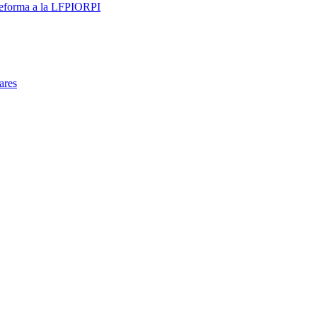
 reforma a la LFPIORPI
ares