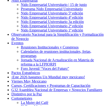
Nido Empresarial
Nido Empresarial Universitario | 15 de junio
Programa Nido Empresarial Universitario
Nido Empresarial Universitario 5ª edición
Nido Empresarial Universitario 4ª edición
Nido Empresarial Universitario 3a edición
Nido Empresarial Universitario 2ª edición
Nido Empresarial Universitario 1ª edición
Observatorio Nacional para la Simplificación y Formalización
de Negocio
Eventos
Reuniones Institucionales y Congresos
Calendarios de reuniones institucionales, ferias,
programas
Jornada Nacional de Actualización en Materia de
reforma a la LFPIORPI
Foro Juvenil “Voces del Futuro”
Pactos Estratégicos
¡Este 2026 hagamos Un Mundial muy mexicano!
Viernes Muy Mexicano
Cursos, Certificaciones y Programas de Capacitación
G32 Asamblea Nacional de Empresas y Negocios Familiares
Distintivo por la Paz
Cortometrajes
La Mujer del Café