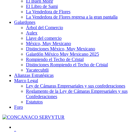
El Buen Morir
El Libro de Sami
La Vendedora de Flores
La Vendedora de Flores regresa a la gran pantalla
Galardones
Árbol del Comercio
Aulex
Llave del comercio
México, Muy Mexicano
Distinciones México, Muy Mexicano
Galardón México Muy Mexicano 2025
Rompiendo el Techo de Cristal
Distinciones Rompiendo el Techo de Cristal
Yacatecuhtli
Alianzas Estratégicas
Marco Legal
Ley de Cámaras Empresariales y sus confederaciones
Reglamento de la Ley de Cámaras Empresariales y sus
Confederaciones
Estatutos
Foro