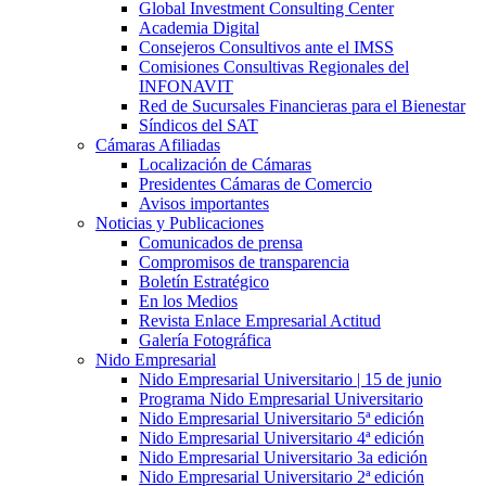
Global Investment Consulting Center
Academia Digital
Consejeros Consultivos ante el IMSS
Comisiones Consultivas Regionales del
INFONAVIT
Red de Sucursales Financieras para el Bienestar
Síndicos del SAT
Cámaras Afiliadas
Localización de Cámaras
Presidentes Cámaras de Comercio
Avisos importantes
Noticias y Publicaciones
Comunicados de prensa
Compromisos de transparencia
Boletín Estratégico
En los Medios
Revista Enlace Empresarial Actitud
Galería Fotográfica
Nido Empresarial
Nido Empresarial Universitario | 15 de junio
Programa Nido Empresarial Universitario
Nido Empresarial Universitario 5ª edición
Nido Empresarial Universitario 4ª edición
Nido Empresarial Universitario 3a edición
Nido Empresarial Universitario 2ª edición