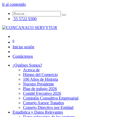
Ir al contenido
55 5722 9300
0
Iniciar sesión
Contáctenos
¿Quiénes Somos?
Acerca de
Himno del Comercio
100 Años de Historia
Nuestro Presidente
Plan de trabajo 2026
Comité Ejecutivo 2026
Comisión Consultiva Empresarial
Consejo Asesor Tratados
Consejo Directivo por Entidad
Estadística y Datos Relevantes
Datos relevantes de los sectores