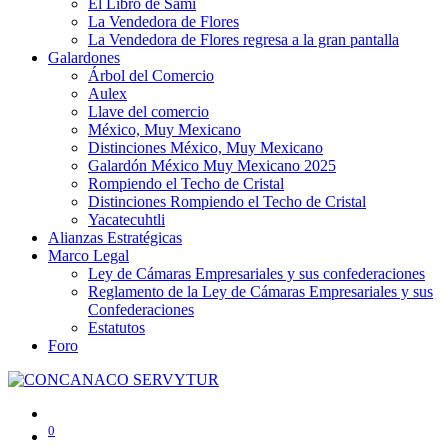
El Libro de Sami
La Vendedora de Flores
La Vendedora de Flores regresa a la gran pantalla
Galardones
Árbol del Comercio
Aulex
Llave del comercio
México, Muy Mexicano
Distinciones México, Muy Mexicano
Galardón México Muy Mexicano 2025
Rompiendo el Techo de Cristal
Distinciones Rompiendo el Techo de Cristal
Yacatecuhtli
Alianzas Estratégicas
Marco Legal
Ley de Cámaras Empresariales y sus confederaciones
Reglamento de la Ley de Cámaras Empresariales y sus
Confederaciones
Estatutos
Foro
0