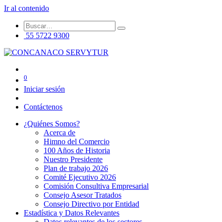
Ir al contenido
55 5722 9300
0
Iniciar sesión
Contáctenos
¿Quiénes Somos?
Acerca de
Himno del Comercio
100 Años de Historia
Nuestro Presidente
Plan de trabajo 2026
Comité Ejecutivo 2026
Comisión Consultiva Empresarial
Consejo Asesor Tratados
Consejo Directivo por Entidad
Estadística y Datos Relevantes
Datos relevantes de los sectores