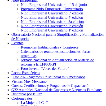
Nido Empresarial
Nido Empresarial Universitario | 15 de junio
Programa Nido Empresarial Universitario
Nido Empresarial Universitario 5ª edición
Nido Empresarial Universitario 4ª edición
Nido Empresarial Universitario 3a edición
Nido Empresarial Universitario 2ª edición
Nido Empresarial Universitario 1ª edición
Observatorio Nacional para la Simplificación y Formalización
de Negocio
Eventos
Reuniones Institucionales y Congresos
Calendarios de reuniones institucionales, ferias,
programas
Jornada Nacional de Actualización en Materia de
reforma a la LFPIORPI
Foro Juvenil “Voces del Futuro”
Pactos Estratégicos
¡Este 2026 hagamos Un Mundial muy mexicano!
Viernes Muy Mexicano
Cursos, Certificaciones y Programas de Capacitación
G32 Asamblea Nacional de Empresas y Negocios Familiares
Distintivo por la Paz
Cortometrajes
La Mujer del Café