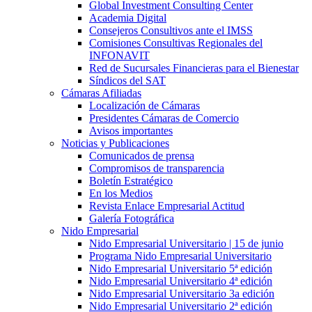
Global Investment Consulting Center
Academia Digital
Consejeros Consultivos ante el IMSS
Comisiones Consultivas Regionales del
INFONAVIT
Red de Sucursales Financieras para el Bienestar
Síndicos del SAT
Cámaras Afiliadas
Localización de Cámaras
Presidentes Cámaras de Comercio
Avisos importantes
Noticias y Publicaciones
Comunicados de prensa
Compromisos de transparencia
Boletín Estratégico
En los Medios
Revista Enlace Empresarial Actitud
Galería Fotográfica
Nido Empresarial
Nido Empresarial Universitario | 15 de junio
Programa Nido Empresarial Universitario
Nido Empresarial Universitario 5ª edición
Nido Empresarial Universitario 4ª edición
Nido Empresarial Universitario 3a edición
Nido Empresarial Universitario 2ª edición