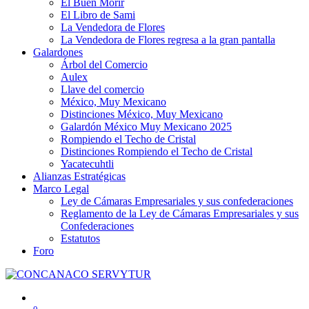
El Buen Morir
El Libro de Sami
La Vendedora de Flores
La Vendedora de Flores regresa a la gran pantalla
Galardones
Árbol del Comercio
Aulex
Llave del comercio
México, Muy Mexicano
Distinciones México, Muy Mexicano
Galardón México Muy Mexicano 2025
Rompiendo el Techo de Cristal
Distinciones Rompiendo el Techo de Cristal
Yacatecuhtli
Alianzas Estratégicas
Marco Legal
Ley de Cámaras Empresariales y sus confederaciones
Reglamento de la Ley de Cámaras Empresariales y sus
Confederaciones
Estatutos
Foro