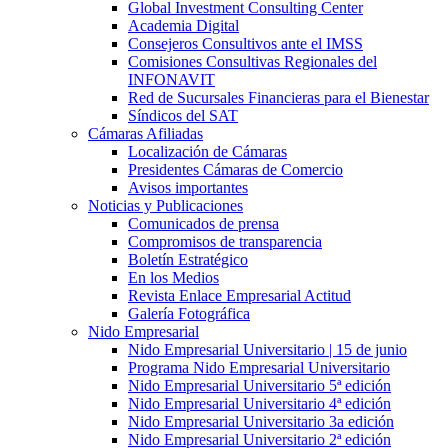
Global Investment Consulting Center
Academia Digital
Consejeros Consultivos ante el IMSS
Comisiones Consultivas Regionales del
INFONAVIT
Red de Sucursales Financieras para el Bienestar
Síndicos del SAT
Cámaras Afiliadas
Localización de Cámaras
Presidentes Cámaras de Comercio
Avisos importantes
Noticias y Publicaciones
Comunicados de prensa
Compromisos de transparencia
Boletín Estratégico
En los Medios
Revista Enlace Empresarial Actitud
Galería Fotográfica
Nido Empresarial
Nido Empresarial Universitario | 15 de junio
Programa Nido Empresarial Universitario
Nido Empresarial Universitario 5ª edición
Nido Empresarial Universitario 4ª edición
Nido Empresarial Universitario 3a edición
Nido Empresarial Universitario 2ª edición