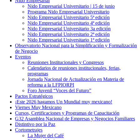
Nido Empresarial
Nido Empresarial Universitario | 15 de junio
Programa Nido Empresarial Universitario
Nido Empresarial Universitario 5ª edición
Nido Empresarial Universitario 4ª edición
Nido Empresarial Universitario 3a edición
Nido Empresarial Universitario 2ª edición
Nido Empresarial Universitario 1ª edición
Observatorio Nacional para la Simplificación y Formalización
de Negocio
Eventos
Reuniones Institucionales y Congresos
Calendarios de reuniones institucionales, ferias,
programas
Jornada Nacional de Actualización en Materia de
reforma a la LFPIORPI
Foro Juvenil “Voces del Futuro”
Pactos Estratégicos
¡Este 2026 hagamos Un Mundial muy mexicano!
Viernes Muy Mexicano
Cursos, Certificaciones y Programas de Capacitación
G32 Asamblea Nacional de Empresas y Negocios Familiares
Distintivo por la Paz
Cortometrajes
La Mujer del Café