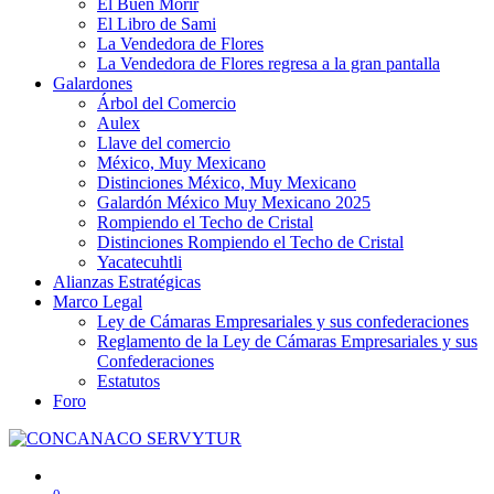
El Buen Morir
El Libro de Sami
La Vendedora de Flores
La Vendedora de Flores regresa a la gran pantalla
Galardones
Árbol del Comercio
Aulex
Llave del comercio
México, Muy Mexicano
Distinciones México, Muy Mexicano
Galardón México Muy Mexicano 2025
Rompiendo el Techo de Cristal
Distinciones Rompiendo el Techo de Cristal
Yacatecuhtli
Alianzas Estratégicas
Marco Legal
Ley de Cámaras Empresariales y sus confederaciones
Reglamento de la Ley de Cámaras Empresariales y sus
Confederaciones
Estatutos
Foro