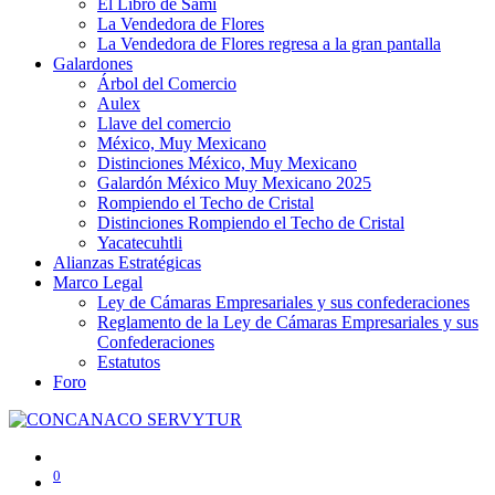
El Libro de Sami
La Vendedora de Flores
La Vendedora de Flores regresa a la gran pantalla
Galardones
Árbol del Comercio
Aulex
Llave del comercio
México, Muy Mexicano
Distinciones México, Muy Mexicano
Galardón México Muy Mexicano 2025
Rompiendo el Techo de Cristal
Distinciones Rompiendo el Techo de Cristal
Yacatecuhtli
Alianzas Estratégicas
Marco Legal
Ley de Cámaras Empresariales y sus confederaciones
Reglamento de la Ley de Cámaras Empresariales y sus
Confederaciones
Estatutos
Foro
0