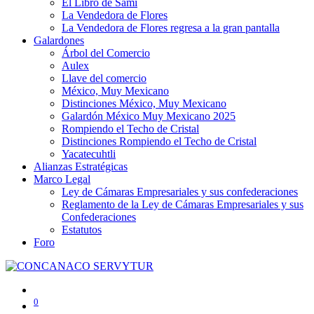
El Libro de Sami
La Vendedora de Flores
La Vendedora de Flores regresa a la gran pantalla
Galardones
Árbol del Comercio
Aulex
Llave del comercio
México, Muy Mexicano
Distinciones México, Muy Mexicano
Galardón México Muy Mexicano 2025
Rompiendo el Techo de Cristal
Distinciones Rompiendo el Techo de Cristal
Yacatecuhtli
Alianzas Estratégicas
Marco Legal
Ley de Cámaras Empresariales y sus confederaciones
Reglamento de la Ley de Cámaras Empresariales y sus
Confederaciones
Estatutos
Foro
0