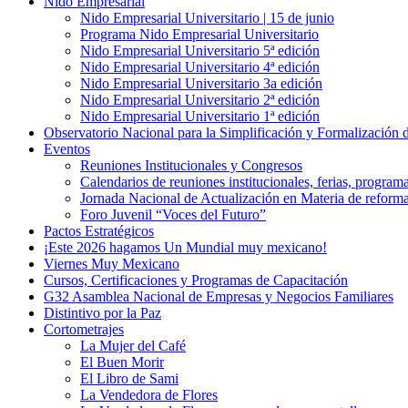
Nido Empresarial
Nido Empresarial Universitario | 15 de junio
Programa Nido Empresarial Universitario
Nido Empresarial Universitario 5ª edición
Nido Empresarial Universitario 4ª edición
Nido Empresarial Universitario 3a edición
Nido Empresarial Universitario 2ª edición
Nido Empresarial Universitario 1ª edición
Observatorio Nacional para la Simplificación y Formalización
Eventos
Reuniones Institucionales y Congresos
Calendarios de reuniones institucionales, ferias, program
Jornada Nacional de Actualización en Materia de refor
Foro Juvenil “Voces del Futuro”
Pactos Estratégicos
¡Este 2026 hagamos Un Mundial muy mexicano!
Viernes Muy Mexicano
Cursos, Certificaciones y Programas de Capacitación
G32 Asamblea Nacional de Empresas y Negocios Familiares
Distintivo por la Paz
Cortometrajes
La Mujer del Café
El Buen Morir
El Libro de Sami
La Vendedora de Flores