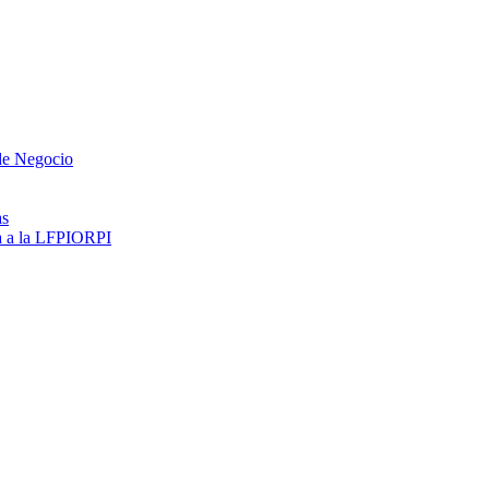
 de Negocio
as
ma a la LFPIORPI