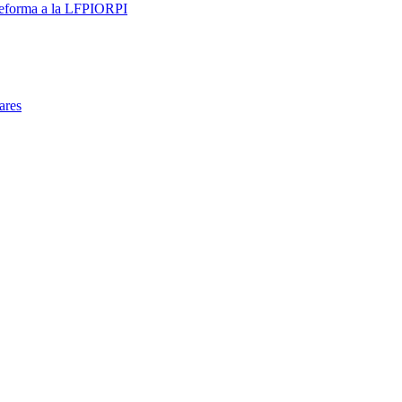
 reforma a la LFPIORPI
ares