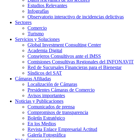
Estudios Relevantes
Infografías
Observatorio interactivo de incidencias delictivas
Sectores
Comercio
Turismo
Servicios y Soluciones
Global Investment Consulting Center
Academia Digital
Consejeros Consultivos ante el IMSS
Comisiones Consultivas Regionales del INFONAVIT
Red de Sucursales Financieras para el Bienestar
Síndicos del SAT
Cámaras Afiliadas
Localización de Cámaras
Presidentes Cámaras de Comercio
Avisos importantes
Noticias y Publicaciones
Comunicados de prensa
Compromisos de transparencia
Boletín Estratégico
En los Medios
Revista Enlace Empresarial Actitud
Galería Fotográfica