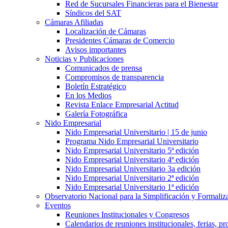
Red de Sucursales Financieras para el Bienestar
Síndicos del SAT
Cámaras Afiliadas
Localización de Cámaras
Presidentes Cámaras de Comercio
Avisos importantes
Noticias y Publicaciones
Comunicados de prensa
Compromisos de transparencia
Boletín Estratégico
En los Medios
Revista Enlace Empresarial Actitud
Galería Fotográfica
Nido Empresarial
Nido Empresarial Universitario | 15 de junio
Programa Nido Empresarial Universitario
Nido Empresarial Universitario 5ª edición
Nido Empresarial Universitario 4ª edición
Nido Empresarial Universitario 3a edición
Nido Empresarial Universitario 2ª edición
Nido Empresarial Universitario 1ª edición
Observatorio Nacional para la Simplificación y Formali
Eventos
Reuniones Institucionales y Congresos
Calendarios de reuniones institucionales, ferias, p