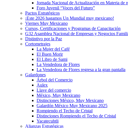
Jornada Nacional de Actualización en Materia de
Foro Juvenil “Voces del Futuro”
Pactos Estratégicos
¡Este 2026 hagamos Un Mundial muy mexicano!
Viernes Muy Mexicano
Cursos, Certificaciones y Programas de Capacitación
G32 Asamblea Nacional de Empresas y Negocios Famili
Distintivo por la Paz
Cortometrajes
La Mujer del Café
El Buen Morir
El Libro de Sami
La Vendedora de Flores
La Vendedora de Flores regresa a la gran pantalla
Galardones
Árbol del Comercio
Aulex
Llave del comercio
México, Muy Mexicano
Distinciones México, Muy Mexicano
Galardón México Muy Mexicano 2025
Rompiendo el Techo de Cristal
Distinciones Rompiendo el Techo de Cristal
Yacatecuhtli
Alianzas Estratégicas