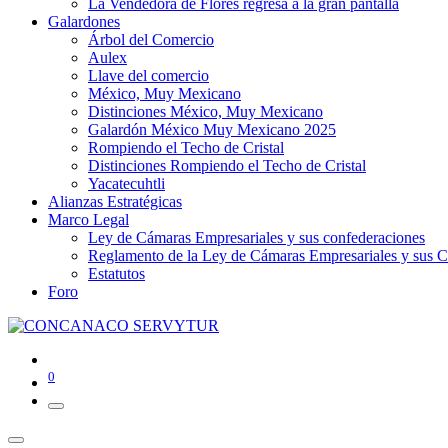
La Vendedora de Flores regresa a la gran pantalla
Galardones
Árbol del Comercio
Aulex
Llave del comercio
México, Muy Mexicano
Distinciones México, Muy Mexicano
Galardón México Muy Mexicano 2025
Rompiendo el Techo de Cristal
Distinciones Rompiendo el Techo de Cristal
Yacatecuhtli
Alianzas Estratégicas
Marco Legal
Ley de Cámaras Empresariales y sus confederaciones
Reglamento de la Ley de Cámaras Empresariales y sus C
Estatutos
Foro
0