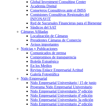
Global Investment Consulting Center
Academia Digital
Consejeros Consultivos ante el IMSS
Comisiones Consultivas Regionales del
INFONAVIT
Red de Sucursales Financieras para el Bienestar
Síndicos del SAT
Cámaras Afiliadas
Localización de Cámaras
Presidentes Cámaras de Comercio
Avisos importantes
Noticias y Publicaciones
Comunicados de prensa
Compromisos de transparencia
Boletín Estratégico
En los Medios
Revista Enlace Empresarial Actitud
Galería Fotográfica
Nido Empresarial
Nido Empresarial Universitario | 15 de junio
Programa Nido Empresarial Universitario
Nido Empresarial Universitario 5ª edición
Nido Empresarial Universitario 4ª edición
Nido Empresarial Universitario 3a edición
Nido Empresarial Universitario 2ª edición