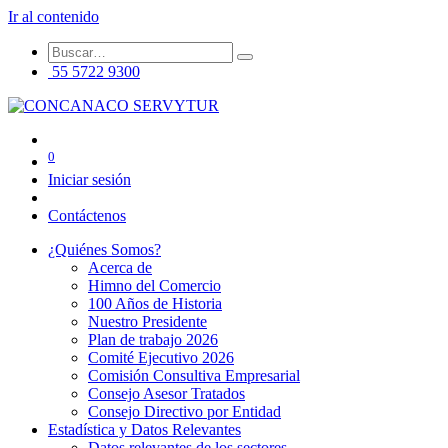
Ir al contenido
55 5722 9300
0
Iniciar sesión
Contáctenos
¿Quiénes Somos?
Acerca de
Himno del Comercio
100 Años de Historia
Nuestro Presidente
Plan de trabajo 2026
Comité Ejecutivo 2026
Comisión Consultiva Empresarial
Consejo Asesor Tratados
Consejo Directivo por Entidad
Estadística y Datos Relevantes
Datos relevantes de los sectores