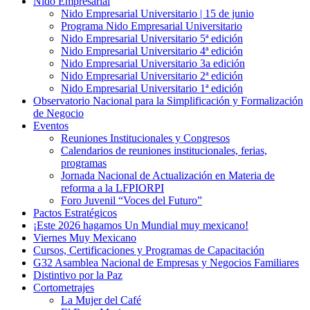
Nido Empresarial
Nido Empresarial Universitario | 15 de junio
Programa Nido Empresarial Universitario
Nido Empresarial Universitario 5ª edición
Nido Empresarial Universitario 4ª edición
Nido Empresarial Universitario 3a edición
Nido Empresarial Universitario 2ª edición
Nido Empresarial Universitario 1ª edición
Observatorio Nacional para la Simplificación y Formalización
de Negocio
Eventos
Reuniones Institucionales y Congresos
Calendarios de reuniones institucionales, ferias,
programas
Jornada Nacional de Actualización en Materia de
reforma a la LFPIORPI
Foro Juvenil “Voces del Futuro”
Pactos Estratégicos
¡Este 2026 hagamos Un Mundial muy mexicano!
Viernes Muy Mexicano
Cursos, Certificaciones y Programas de Capacitación
G32 Asamblea Nacional de Empresas y Negocios Familiares
Distintivo por la Paz
Cortometrajes
La Mujer del Café