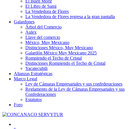
El Buen Morir
El Libro de Sami
La Vendedora de Flores
La Vendedora de Flores regresa a la gran pantalla
Galardones
Árbol del Comercio
Aulex
Llave del comercio
México, Muy Mexicano
Distinciones México, Muy Mexicano
Galardón México Muy Mexicano 2025
Rompiendo el Techo de Cristal
Distinciones Rompiendo el Techo de Cristal
Yacatecuhtli
Alianzas Estratégicas
Marco Legal
Ley de Cámaras Empresariales y sus confederaciones
Reglamento de la Ley de Cámaras Empresariales y sus
Confederaciones
Estatutos
Foro