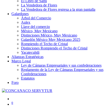
El Libro de Sami
La Vendedora de Flores
La Vendedora de Flores regresa a la gran pantalla
Galardones
Árbol del Comercio
Aulex
Llave del comercio
México, Muy Mexicano
Distinciones México, Muy Mexicano
Galardón México Muy Mexicano 2025
Rompiendo el Techo de Cristal
Distinciones Rompiendo el Techo de Cristal
Yacatecuhtli
Alianzas Estratégicas
Marco Legal
Ley de Cámaras Empresariales y sus confederaciones
Reglamento de la Ley de Cámaras Empresariales y sus
Confederaciones
Estatutos
Foro
0