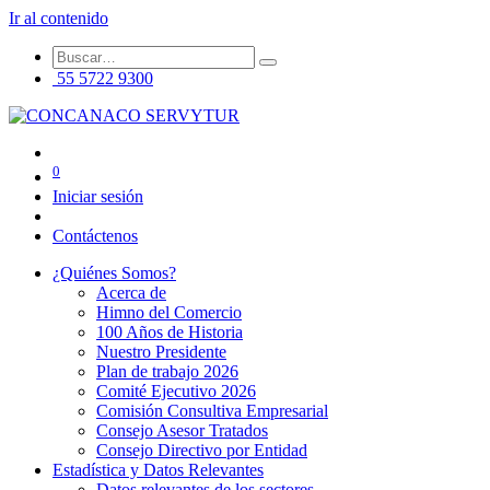
Ir al contenido
55 5722 9300
0
Iniciar sesión
Contáctenos
¿Quiénes Somos?
Acerca de
Himno del Comercio
100 Años de Historia
Nuestro Presidente
Plan de trabajo 2026
Comité Ejecutivo 2026
Comisión Consultiva Empresarial
Consejo Asesor Tratados
Consejo Directivo por Entidad
Estadística y Datos Relevantes
Datos relevantes de los sectores