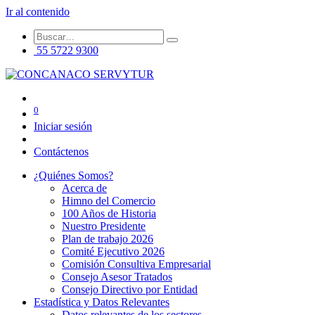
Ir al contenido
55 5722 9300
0
Iniciar sesión
Contáctenos
¿Quiénes Somos?
Acerca de
Himno del Comercio
100 Años de Historia
Nuestro Presidente
Plan de trabajo 2026
Comité Ejecutivo 2026
Comisión Consultiva Empresarial
Consejo Asesor Tratados
Consejo Directivo por Entidad
Estadística y Datos Relevantes
Datos relevantes de los sectores