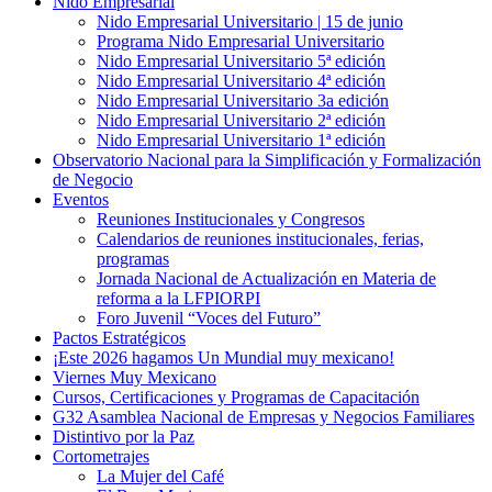
Nido Empresarial
Nido Empresarial Universitario | 15 de junio
Programa Nido Empresarial Universitario
Nido Empresarial Universitario 5ª edición
Nido Empresarial Universitario 4ª edición
Nido Empresarial Universitario 3a edición
Nido Empresarial Universitario 2ª edición
Nido Empresarial Universitario 1ª edición
Observatorio Nacional para la Simplificación y Formalización
de Negocio
Eventos
Reuniones Institucionales y Congresos
Calendarios de reuniones institucionales, ferias,
programas
Jornada Nacional de Actualización en Materia de
reforma a la LFPIORPI
Foro Juvenil “Voces del Futuro”
Pactos Estratégicos
¡Este 2026 hagamos Un Mundial muy mexicano!
Viernes Muy Mexicano
Cursos, Certificaciones y Programas de Capacitación
G32 Asamblea Nacional de Empresas y Negocios Familiares
Distintivo por la Paz
Cortometrajes
La Mujer del Café