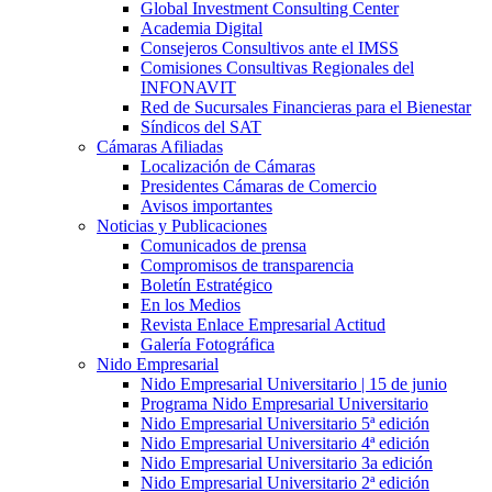
Global Investment Consulting Center
Academia Digital
Consejeros Consultivos ante el IMSS
Comisiones Consultivas Regionales del
INFONAVIT
Red de Sucursales Financieras para el Bienestar
Síndicos del SAT
Cámaras Afiliadas
Localización de Cámaras
Presidentes Cámaras de Comercio
Avisos importantes
Noticias y Publicaciones
Comunicados de prensa
Compromisos de transparencia
Boletín Estratégico
En los Medios
Revista Enlace Empresarial Actitud
Galería Fotográfica
Nido Empresarial
Nido Empresarial Universitario | 15 de junio
Programa Nido Empresarial Universitario
Nido Empresarial Universitario 5ª edición
Nido Empresarial Universitario 4ª edición
Nido Empresarial Universitario 3a edición
Nido Empresarial Universitario 2ª edición