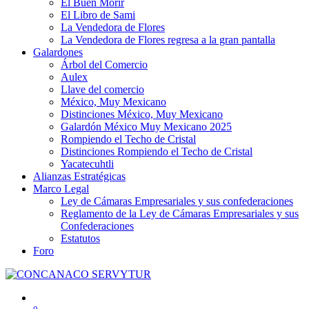
El Buen Morir
El Libro de Sami
La Vendedora de Flores
La Vendedora de Flores regresa a la gran pantalla
Galardones
Árbol del Comercio
Aulex
Llave del comercio
México, Muy Mexicano
Distinciones México, Muy Mexicano
Galardón México Muy Mexicano 2025
Rompiendo el Techo de Cristal
Distinciones Rompiendo el Techo de Cristal
Yacatecuhtli
Alianzas Estratégicas
Marco Legal
Ley de Cámaras Empresariales y sus confederaciones
Reglamento de la Ley de Cámaras Empresariales y sus
Confederaciones
Estatutos
Foro