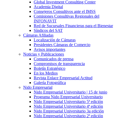
Global Investment Consulting Center
Academia Digital
Consejeros Consultivos ante el IMSS
Comisiones Consultivas Regionales del
INFONAVIT
Red de Sucursales Financieras para el Bienestar
Síndicos del SAT
Cámaras Afiliadas
Localización de Cámaras
Presidentes Cámaras de Comercio
Avisos importantes
Noticias y Publicaciones
Comunicados de prensa
Compromisos de transparencia
Boletín Estratégico
En los Medios
Revista Enlace Empresarial Actitud
Galería Fotográfica
Nido Empresarial
Nido Empresarial Universitario | 15 de junio
Programa Nido Empresarial Universitario
Nido Empresarial Universitario 5ª edición
Nido Empresarial Universitario 4ª edición
Nido Empresarial Universitario 3a edición
Nido Empresarial Universitario 2ª edición