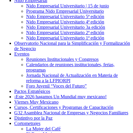
Nido Empresarial
Nido Empresarial Universitario | 15 de junio
Programa Nido Empresarial Universitario
Nido Empresarial Universitario 5ª edición
Nido Empresarial Universitario 4ª edición
Nido Empresarial Universitario 3a edición
Nido Empresarial Universitario 2ª edición
Nido Empresarial Universitario 1ª edición
Observatorio Nacional para la Simplificación y Formalización
de Negocio
Eventos
Reuniones Institucionales y Congresos
Calendarios de reuniones institucionales, ferias,
programas
Jornada Nacional de Actualización en Materia de
reforma a la LFPIORPI
Foro Juvenil “Voces del Futuro”
Pactos Estratégicos
¡Este 2026 hagamos Un Mundial muy mexicano!
Viernes Muy Mexicano
Cursos, Certificaciones y Programas de Capacitación
G32 Asamblea Nacional de Empresas y Negocios Familiares
Distintivo por la Paz
Cortometrajes
La Mujer del Café