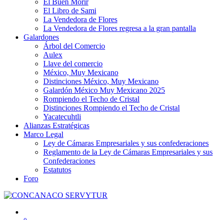
El Buen Morir
El Libro de Sami
La Vendedora de Flores
La Vendedora de Flores regresa a la gran pantalla
Galardones
Árbol del Comercio
Aulex
Llave del comercio
México, Muy Mexicano
Distinciones México, Muy Mexicano
Galardón México Muy Mexicano 2025
Rompiendo el Techo de Cristal
Distinciones Rompiendo el Techo de Cristal
Yacatecuhtli
Alianzas Estratégicas
Marco Legal
Ley de Cámaras Empresariales y sus confederaciones
Reglamento de la Ley de Cámaras Empresariales y sus
Confederaciones
Estatutos
Foro