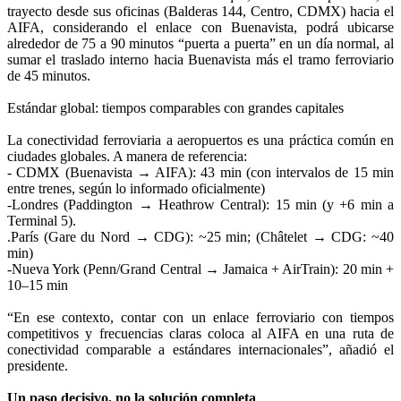
trayecto desde sus oficinas (Balderas 144, Centro, CDMX) hacia el
AIFA, considerando el enlace con Buenavista, podrá ubicarse
alrededor de 75 a 90 minutos “puerta a puerta” en un día normal, al
sumar el traslado interno hacia Buenavista más el tramo ferroviario
de 45 minutos.
Estándar global: tiempos comparables con grandes capitales
La conectividad ferroviaria a aeropuertos es una práctica común en
ciudades globales. A manera de referencia:
- CDMX (Buenavista → AIFA): 43 min (con intervalos de 15 min
entre trenes, según lo informado oficialmente)
-Londres (Paddington → Heathrow Central): 15 min (y +6 min a
Terminal 5).
.París (Gare du Nord → CDG): ~25 min; (Châtelet → CDG: ~40
min)
-Nueva York (Penn/Grand Central → Jamaica + AirTrain): 20 min +
10–15 min
“En ese contexto, contar con un enlace ferroviario con tiempos
competitivos y frecuencias claras coloca al AIFA en una ruta de
conectividad comparable a estándares internacionales”, añadió el
presidente.
Un paso decisivo, no la solución completa