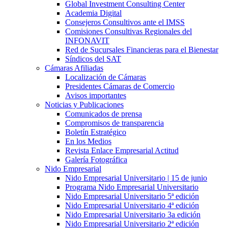
Global Investment Consulting Center
Academia Digital
Consejeros Consultivos ante el IMSS
Comisiones Consultivas Regionales del
INFONAVIT
Red de Sucursales Financieras para el Bienestar
Síndicos del SAT
Cámaras Afiliadas
Localización de Cámaras
Presidentes Cámaras de Comercio
Avisos importantes
Noticias y Publicaciones
Comunicados de prensa
Compromisos de transparencia
Boletín Estratégico
En los Medios
Revista Enlace Empresarial Actitud
Galería Fotográfica
Nido Empresarial
Nido Empresarial Universitario | 15 de junio
Programa Nido Empresarial Universitario
Nido Empresarial Universitario 5ª edición
Nido Empresarial Universitario 4ª edición
Nido Empresarial Universitario 3a edición
Nido Empresarial Universitario 2ª edición