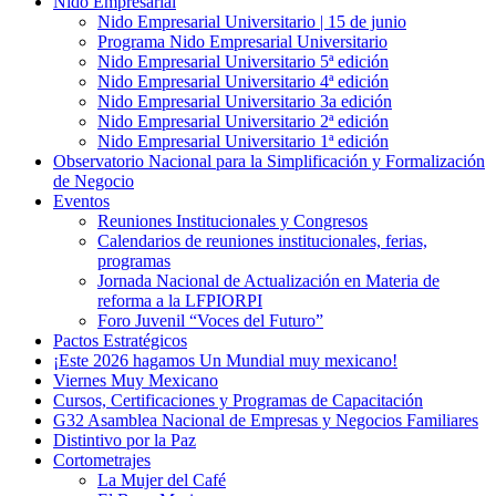
Nido Empresarial
Nido Empresarial Universitario | 15 de junio
Programa Nido Empresarial Universitario
Nido Empresarial Universitario 5ª edición
Nido Empresarial Universitario 4ª edición
Nido Empresarial Universitario 3a edición
Nido Empresarial Universitario 2ª edición
Nido Empresarial Universitario 1ª edición
Observatorio Nacional para la Simplificación y Formalización
de Negocio
Eventos
Reuniones Institucionales y Congresos
Calendarios de reuniones institucionales, ferias,
programas
Jornada Nacional de Actualización en Materia de
reforma a la LFPIORPI
Foro Juvenil “Voces del Futuro”
Pactos Estratégicos
¡Este 2026 hagamos Un Mundial muy mexicano!
Viernes Muy Mexicano
Cursos, Certificaciones y Programas de Capacitación
G32 Asamblea Nacional de Empresas y Negocios Familiares
Distintivo por la Paz
Cortometrajes
La Mujer del Café