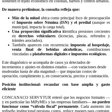
sostienen el tejido económico en colonias, barrios y centros urbanos.
De manera preliminar, la consulta refleja que:
Más de la mitad
ubica como principal foco de preocupación
el
Impuesto sobre Nómina (ISN) y el predial
(aunque es
municipal, impacta la carga total).
Una proporción significativa i
dentifica presiones crecientes
en
derechos vehiculares
(licencias, placas, refrendos y
trámites asociados).
También aparecen con recurrencia:
impuesto al hospedaje,
venta final de bebidas alcohólicas,
contribuciones
vinculadas a
plataformas digitales e impuestos ecológicos.
Este diagnóstico se acompaña de casos ya detectados de
incrementos y ajustes en distintos estados —con variaciones desde
moderadas hasta de alta magnitud— que impactan costos de
operación, cumplimiento y, en consecuencia, precios y contratación.
Posición institucional: recaudar con base amplia y gasto
eficiente
CONCANACO SERVYTUR reiteró que los negocios formales —
y en particular las MiPyMEs y las empresas familiares—
no pueden
funcionar como “válvula fiscal” permanente
. Cada aumento sin
rediseño institucional presiona costos, reduce margen para contratar,