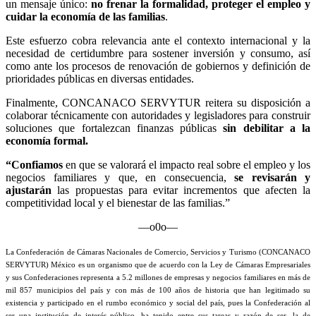
un mensaje único:
no frenar la formalidad, proteger el empleo y
cuidar la economía de las familias
.
Este esfuerzo cobra relevancia ante el contexto internacional y la
necesidad de certidumbre para sostener inversión y consumo, así
como ante los procesos de renovación de gobiernos y definición de
prioridades públicas en diversas entidades.
Finalmente, CONCANACO SERVYTUR reitera su disposición a
colaborar técnicamente con autoridades y legisladores para construir
soluciones que fortalezcan finanzas públicas
sin debilitar a la
economía formal.
“Confiamos
en que se valorará el impacto real sobre el empleo y los
negocios familiares y que, en consecuencia,
se revisarán y
ajustarán
las propuestas para evitar incrementos que afecten la
competitividad local y el bienestar de las familias.”
—o0o—
La Confederación de Cámaras Nacionales de Comercio, Servicios y Turismo (CONCANACO
SERVYTUR) México es un organismo que de acuerdo con la Ley de Cámaras Empresariales
y sus Confederaciones representa a 5.2 millones de empresas y negocios familiares en más de
mil 857 municipios del país y con más de 100 años de historia que han legitimado su
existencia y participado en el rumbo económico y social del país, pues la Confederación al
ser una institución de interés público, ha tenido entre sus tareas y razón de ser, la de