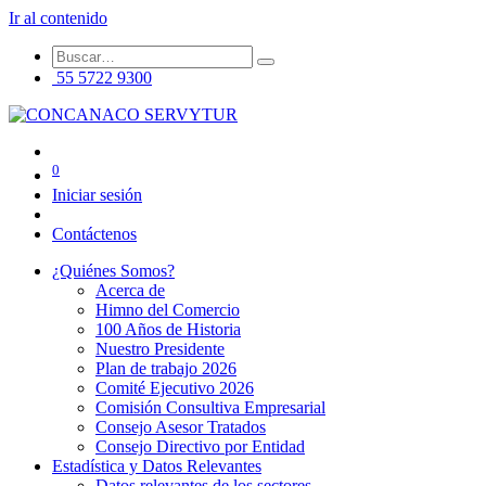
Ir al contenido
55 5722 9300
0
Iniciar sesión
Contáctenos
¿Quiénes Somos?
Acerca de
Himno del Comercio
100 Años de Historia
Nuestro Presidente
Plan de trabajo 2026
Comité Ejecutivo 2026
Comisión Consultiva Empresarial
Consejo Asesor Tratados
Consejo Directivo por Entidad
Estadística y Datos Relevantes
Datos relevantes de los sectores