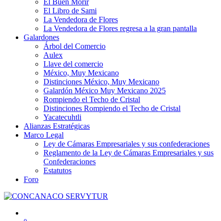
El Buen Morir
El Libro de Sami
La Vendedora de Flores
La Vendedora de Flores regresa a la gran pantalla
Galardones
Árbol del Comercio
Aulex
Llave del comercio
México, Muy Mexicano
Distinciones México, Muy Mexicano
Galardón México Muy Mexicano 2025
Rompiendo el Techo de Cristal
Distinciones Rompiendo el Techo de Cristal
Yacatecuhtli
Alianzas Estratégicas
Marco Legal
Ley de Cámaras Empresariales y sus confederaciones
Reglamento de la Ley de Cámaras Empresariales y sus
Confederaciones
Estatutos
Foro