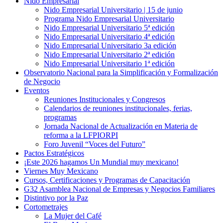
Nido Empresarial
Nido Empresarial Universitario | 15 de junio
Programa Nido Empresarial Universitario
Nido Empresarial Universitario 5ª edición
Nido Empresarial Universitario 4ª edición
Nido Empresarial Universitario 3a edición
Nido Empresarial Universitario 2ª edición
Nido Empresarial Universitario 1ª edición
Observatorio Nacional para la Simplificación y Formalización
de Negocio
Eventos
Reuniones Institucionales y Congresos
Calendarios de reuniones institucionales, ferias,
programas
Jornada Nacional de Actualización en Materia de
reforma a la LFPIORPI
Foro Juvenil “Voces del Futuro”
Pactos Estratégicos
¡Este 2026 hagamos Un Mundial muy mexicano!
Viernes Muy Mexicano
Cursos, Certificaciones y Programas de Capacitación
G32 Asamblea Nacional de Empresas y Negocios Familiares
Distintivo por la Paz
Cortometrajes
La Mujer del Café