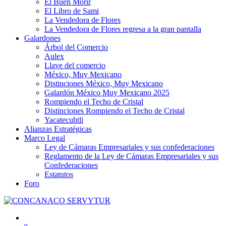
El Buen Morir
El Libro de Sami
La Vendedora de Flores
La Vendedora de Flores regresa a la gran pantalla
Galardones
Árbol del Comercio
Aulex
Llave del comercio
México, Muy Mexicano
Distinciones México, Muy Mexicano
Galardón México Muy Mexicano 2025
Rompiendo el Techo de Cristal
Distinciones Rompiendo el Techo de Cristal
Yacatecuhtli
Alianzas Estratégicas
Marco Legal
Ley de Cámaras Empresariales y sus confederaciones
Reglamento de la Ley de Cámaras Empresariales y sus
Confederaciones
Estatutos
Foro