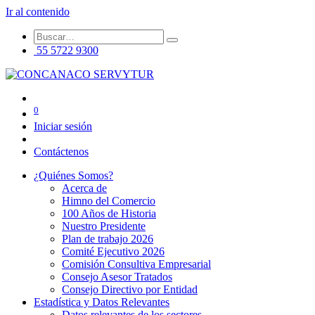
Ir al contenido
55 5722 9300
0
Iniciar sesión
Contáctenos
¿Quiénes Somos?
Acerca de
Himno del Comercio
100 Años de Historia
Nuestro Presidente
Plan de trabajo 2026
Comité Ejecutivo 2026
Comisión Consultiva Empresarial
Consejo Asesor Tratados
Consejo Directivo por Entidad
Estadística y Datos Relevantes
Datos relevantes de los sectores