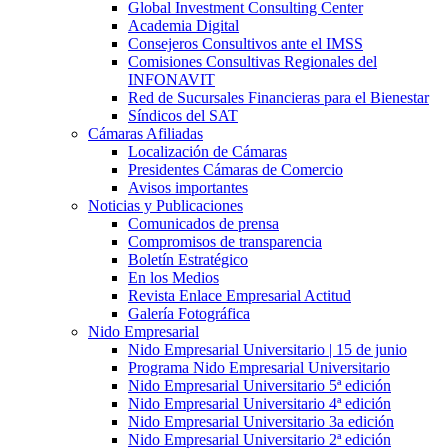
Global Investment Consulting Center
Academia Digital
Consejeros Consultivos ante el IMSS
Comisiones Consultivas Regionales del
INFONAVIT
Red de Sucursales Financieras para el Bienestar
Síndicos del SAT
Cámaras Afiliadas
Localización de Cámaras
Presidentes Cámaras de Comercio
Avisos importantes
Noticias y Publicaciones
Comunicados de prensa
Compromisos de transparencia
Boletín Estratégico
En los Medios
Revista Enlace Empresarial Actitud
Galería Fotográfica
Nido Empresarial
Nido Empresarial Universitario | 15 de junio
Programa Nido Empresarial Universitario
Nido Empresarial Universitario 5ª edición
Nido Empresarial Universitario 4ª edición
Nido Empresarial Universitario 3a edición
Nido Empresarial Universitario 2ª edición